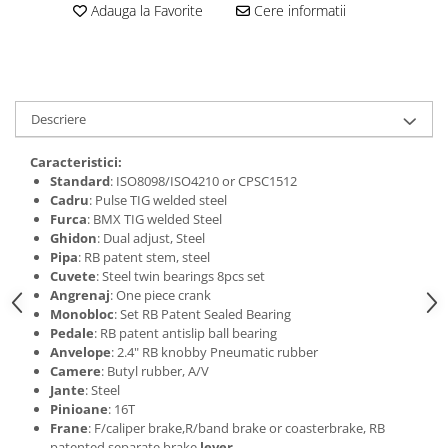
Adauga la Favorite
Cere informatii
Descriere
Caracteristici:
Standard
: ISO8098/ISO4210 or CPSC1512
Cadru
: Pulse TIG welded steel
Furca
: BMX TIG welded Steel
Ghidon
: Dual adjust, Steel
Pipa
: RB patent stem, steel
Cuvete
: Steel twin bearings 8pcs set
Angrenaj
: One piece crank
Monobloc
: Set RB Patent Sealed Bearing
Pedale
: RB patent antislip ball bearing
Anvelope
: 2.4" RB knobby Pneumatic rubber
Camere
: Butyl rubber, A/V
Jante
: Steel
Pinioane
: 16T
Frane
: F/caliper brake,R/band brake or coasterbrake, RB
patented separate brake
lever