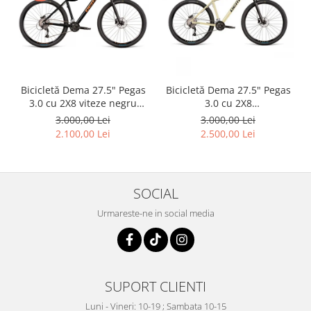
Bicicletă Dema 27.5" Pegas
Bicicletă Dema 27.5" Pegas
3.0 cu 2X8 viteze negru
3.0 cu 2X8
orange, L
Sand/Yellow/Black ,L
3.000,00 Lei
3.000,00 Lei
2.100,00 Lei
2.500,00 Lei
SOCIAL
Urmareste-ne in social media
SUPORT CLIENTI
Luni - Vineri: 10-19 ; Sambata 10-15