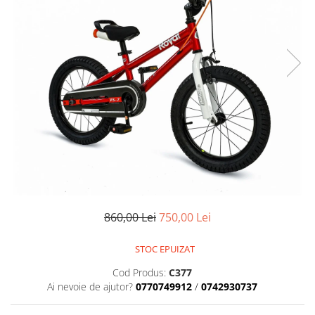
Placute Frana
Saboti de frana
Schimbatoare viteze
Scule bicicleta
Sei bicicleta
860,00 Lei
750,00 Lei
STOC EPUIZAT
Cod Produs:
C377
Ai nevoie de ajutor?
0770749912
/
0742930737