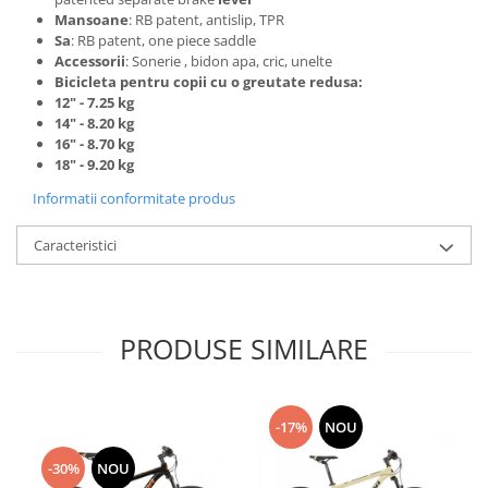
Mansoane
: RB patent, antislip, TPR
Sa
: RB patent, one piece saddle
Accessorii
: Sonerie , bidon apa, cric, unelte
Bicicleta pentru copii cu o greutate redusa:
12" - 7.25 kg
14" - 8.20 kg
16" - 8.70 kg
18" - 9.20 kg
Informatii conformitate produs
Caracteristici
PRODUSE SIMILARE
-17%
NOU
-30%
NOU