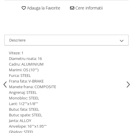
Adauga la Favorite
Cere informatii
Descriere
Viteze: 1
Diametru roata: 16
Cadru: ALUMINIUM
Marimi: OS (10"")
Furca: STEEL
Frana fata: V-BRAKE
Manete frana: COMPOSITE
Angrenaj: STEEL
Monobloc: STEEL
Lant: 1/2""x1/8""
Butuc fata: STEEL
Butuc spate: STEEL
Janta: ALLOY
Anvelope: 16""x1.95""
Ghidon: STEEL