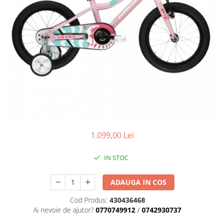
Placute Frana
Saboti de frana
Schimbatoare viteze
Scule bicicleta
Sei bicicleta
1.099,00 Lei
IN STOC
ADAUGA IN COS
Cod Produs:
430436468
Ai nevoie de ajutor?
0770749912
/
0742930737