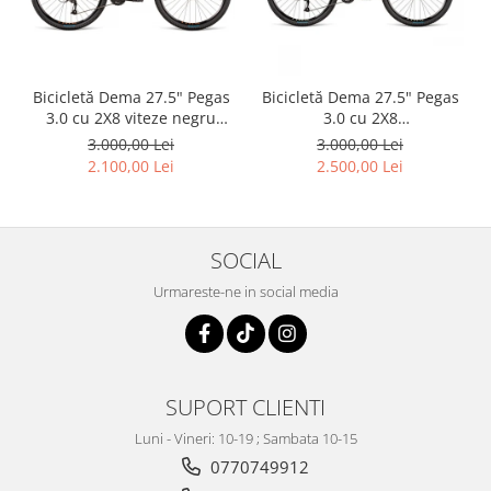
Bicicletă Dema 27.5" Pegas
Bicicletă Dema 27.5" Pegas
3.0 cu 2X8 viteze negru
3.0 cu 2X8
orange, L
Sand/Yellow/Black ,L
3.000,00 Lei
3.000,00 Lei
2.100,00 Lei
2.500,00 Lei
SOCIAL
Urmareste-ne in social media
SUPORT CLIENTI
Luni - Vineri: 10-19 ; Sambata 10-15
0770749912