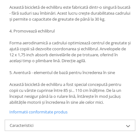
Această bicicletă de echilibru este fabricată dintr-o singură bucată
- fără suduri sau îmbinări. Acest lucru crește durabilitatea cadrului
și permite o capacitate de greutate de până la 30 kg.
4. Promovează echilibrul
Forma aerodinamică a cadrului optimizează centrul de greutate și
ajută copiii să dezvolte coordonarea și echilibrul. Anvelopele de
12 x 1,75 inch absorb denivelările de pe trotuare, oferind în
același timp o plimbare lină. Direcție agilă.
5. Aventură - elementul de bază pentru încrederea în sine
Această bicicletă de echilibru a fost special concepută pentru
copii cu vârste cuprinse între 85 și... 110 cm înălțime. De la un
început nesigur până la o rulare lină, întărește în mod jucăuș
abilitățile motorii și încrederea în sine ale celor mici.
Informatii conformitate produs
Caracteristici