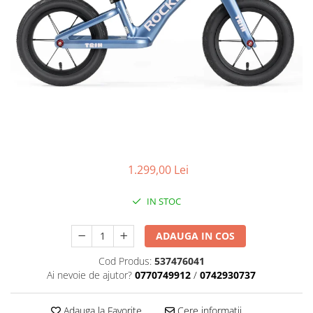
Placute Frana
Saboti de frana
Schimbatoare viteze
Scule bicicleta
Sei bicicleta
1.299,00 Lei
IN STOC
ADAUGA IN COS
Cod Produs:
537476041
Ai nevoie de ajutor?
0770749912
/
0742930737
Adauga la Favorite
Cere informatii