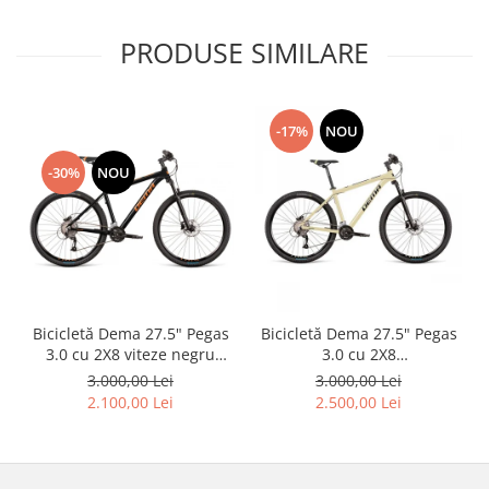
PRODUSE SIMILARE
-17%
NOU
-30%
NOU
Bicicletă Dema 27.5" Pegas
Bicicletă Dema 27.5" Pegas
3.0 cu 2X8 viteze negru
3.0 cu 2X8
orange, L
Sand/Yellow/Black ,L
3.000,00 Lei
3.000,00 Lei
2.100,00 Lei
2.500,00 Lei