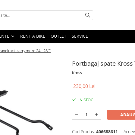
ENTE
RENT A BIKE
OUTLET
SERVICE
ravelrack carrymore 24 - 28""
Portbagaj spate Kross 
Kross
230,00 Lei
IN STOC
ADAUG
Cod Produs:
406688611
Ai nev