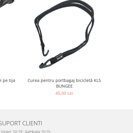
NOU
Curea pentru portbagaj bicicletă KLS
 pe tija
Portbagaj 
BUNGEE
45,00 Lei
SUPORT CLIENTI
- Vineri: 10-19 ; Sambata 10-15