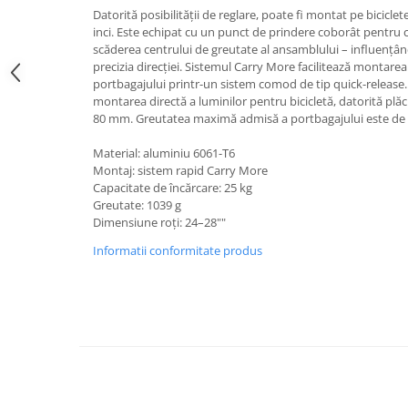
Datorită posibilității de reglare, poate fi montat pe biciclet
inci. Este echipat cu un punct de prindere coborât pentru c
scăderea centrului de greutate al ansamblului – influențând p
precizia direcției. Sistemul Carry More facilitează montare
portbagajului printr-un sistem comod de tip quick-release
montarea directă a luminilor pentru bicicletă, datorită plăc
80 mm. Greutatea maximă admisă a portbagajului este de 
Material: aluminiu 6061-T6
Montaj: sistem rapid Carry More
Capacitate de încărcare: 25 kg
Greutate: 1039 g
Dimensiune roți: 24–28""
Informatii conformitate produs