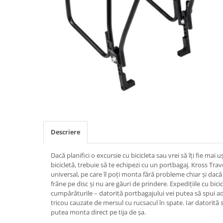
Placute Frana
Saboti de frana
Schimbatoare viteze
Scule bicicleta
Sei bicicleta
Descriere
Dacă planifici o excursie cu bicicleta sau vrei să îți fie mai
bicicletă, trebuie să te echipezi cu un portbagaj. Kross Tra
universal, pe care îl poți monta fără probleme chiar și dacă 
frâne pe disc și nu are găuri de prindere. Expedițiile cu bicic
cumpărăturile – datorită portbagajului vei putea să spui a
tricou cauzate de mersul cu rucsacul în spate. Iar datorită s
putea monta direct pe tija de șa.