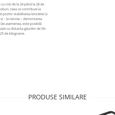
e cu roți de la 24 până la 28 de
oburi, ceea ce contribuie la
ozitiv stabilitatea bicicletei și
a și – la nevoie – demontarea
. De asemenea, este posibilă
uței cu distanța găurilor de 50–
25 de kilograme.
PRODUSE SIMILARE