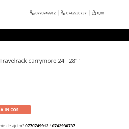
0770749912
0742930737
0,00
Travelrack carrymore 24 - 28""
A IN COS
oie de ajutor?
0770749912
/
0742930737