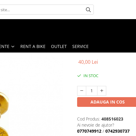
ENTE
RENT A BIKE
OUTLET
SERVICE
40,00 Lei
IN STOC
ADAUGA IN COS
Cod Produs:
408516023
Ai nevoie de ajutor?
0770749912
/
0742930737