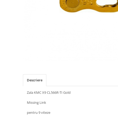
Placute Frana
Saboti de frana
Schimbatoare viteze
Scule bicicleta
Sei bicicleta
Descriere
Zala KMC X9 CL566R-TI Gold
Missing Link
pentru 9 viteze