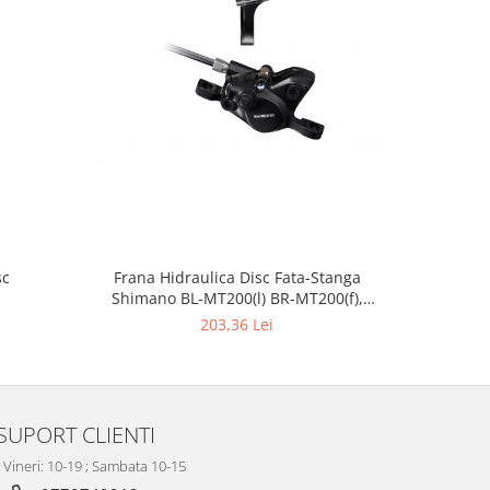
NOU
sc
Frana Hidraulica Disc Fata-Stanga
Frana Shim
Shimano BL-MT200(l) BR-MT200(f),
Conducta 1000mm
203,36 Lei
SUPORT CLIENTI
- Vineri: 10-19 ; Sambata 10-15