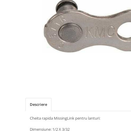
Placute Frana
Saboti de frana
Schimbatoare viteze
Scule bicicleta
Sei bicicleta
Descriere
Cheita rapida MissingLink pentru lanturi:
Dimensiune: 1/2 X 3/32