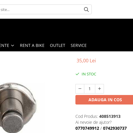
ENTE
RENT A BIKE
OUTLET
SERVICE
35,00 Lei
IN STOC
ADAUGA IN COS
Cod Produs:
408513913
Ai nevoie de ajutor?
0770749912
/
0742930737