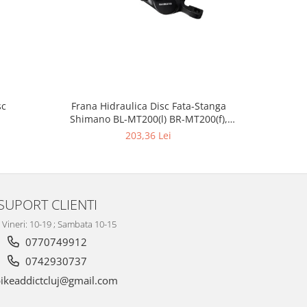
sc
Frana Hidraulica Disc Fata-Stanga
Frana Shim
Shimano BL-MT200(l) BR-MT200(f),
Conducta 1000mm
203,36 Lei
SUPORT CLIENTI
- Vineri: 10-19 ; Sambata 10-15
0770749912
0742930737
ikeaddictcluj@gmail.com