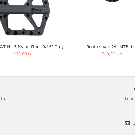
Roata spate 29″ MTB di
SXT N-13 Nylon-Fiber 9/16'' Grey
240,00 Lei
120,00 Lei
dia
Luni 
b