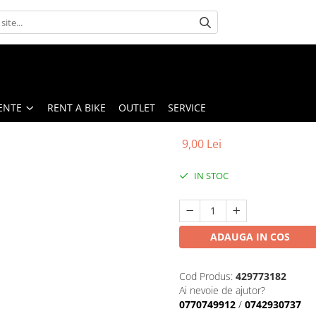
ENTE
RENT A BIKE
OUTLET
SERVICE
9,00 Lei
IN STOC
ADAUGA IN COS
Cod Produs:
429773182
Ai nevoie de ajutor?
0770749912
/
0742930737