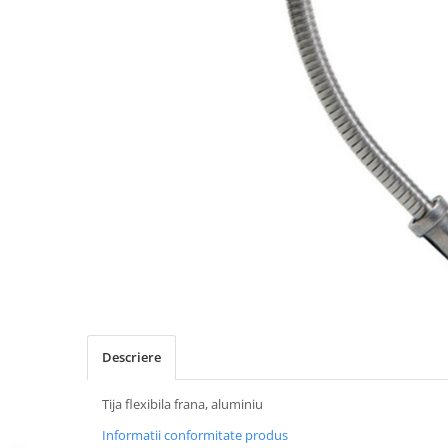
Placute Frana
Saboti de frana
Schimbatoare viteze
Scule bicicleta
Sei bicicleta
Descriere
Tija flexibila frana, aluminiu
Informatii conformitate produs