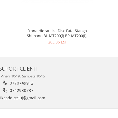
sc
Frana Hidraulica Disc Fata-Stanga
Frana Shim
Shimano BL-MT200(l) BR-MT200(f),
Conducta 1000mm
203,36 Lei
SUPORT CLIENTI
- Vineri: 10-19 ; Sambata 10-15
0770749912
0742930737
ikeaddictcluj@gmail.com