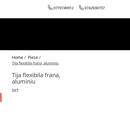
0770749912
0742930737
Home /
Piese /
Tija flexibila frana, aluminiu
Tija flexibila frana,
aluminiu
SXT