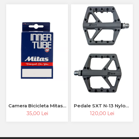
Camera Bicicleta Mitas -
Pedale SXT N-13 Nylon-
26 x 1.50 - 2.10 (37/54-
Fiber 9/16'' Grey
35,00 Lei
120,00 Lei
559), FV47