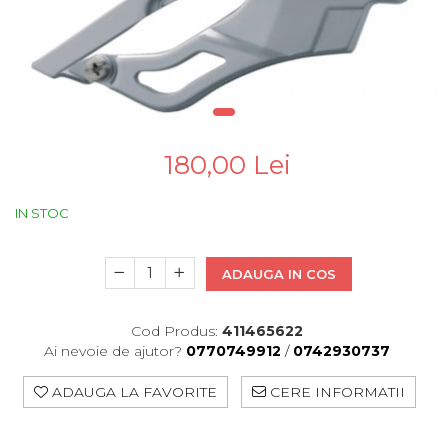
Pinioane
Portbagaje
Placute Frana
Saboti De Frana
Schimbatoare Viteze
Scule Bicicleta
180,00 Lei
Sei Bicicleta
IN STOC
ADAUGA IN COS
Cod Produs:
411465622
Ai nevoie de ajutor?
0770749912
/
0742930737
ADAUGA LA FAVORITE
CERE INFORMATII