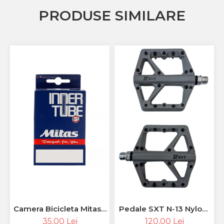
PRODUSE SIMILARE
Camera Bicicleta Mitas -
Pedale SXT N-13 Nylon-
26 x 1.50 - 2.10 (37/54-
Fiber 9/16'' Grey
35,00 Lei
120,00 Lei