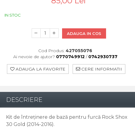
85,00 Lei
Pinioane
Portbagaje
Placute Frana
IN STOC
Saboti De Frana
ADAUGA IN COS
Schimbatoare Viteze
Scule Bicicleta
Cod Produs:
427055076
Sei Bicicleta
Ai nevoie de ajutor?
0770749912
/
0742930737
ADAUGA LA FAVORITE
CERE INFORMATII
DESCRIERE
Kit de întreținere de bază pentru furcă Rock Shox
30 Gold (2014-2016).