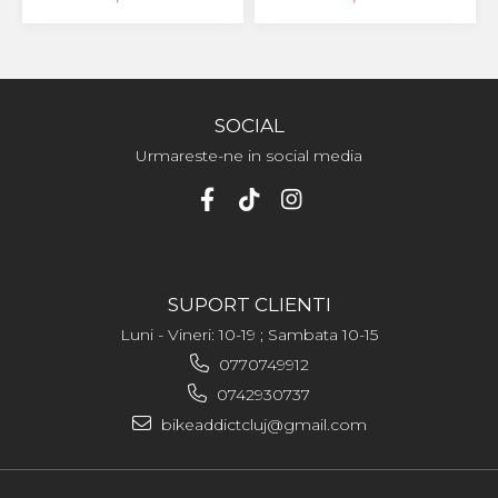
559), FV47
SOCIAL
Urmareste-ne in social media
SUPORT CLIENTI
Luni - Vineri: 10-19 ; Sambata 10-15
0770749912
0742930737
bikeaddictcluj@gmail.com