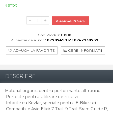
Pinioane
Portbagaje
IN STOC
Placute Frana
Saboti De Frana
ADAUGA IN COS
Schimbatoare Viteze
Cod Produs:
C1510
Scule Bicicleta
Ai nevoie de ajutor?
0770749912
/
0742930737
Sei Bicicleta
ADAUGA LA FAVORITE
CERE INFORMATII
DESCRIERE
Material organic pentru performante all-round;
Perfecte pentru utilizare de zi cu zi;
Intarite cu Kevlar, speciale pentru E-Bike-uri;
Compatibile Avid Elixir 7 Trail, 9 Trail, Sram Guide R,