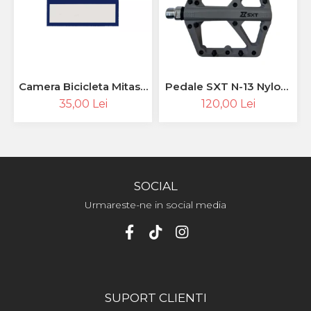
Camera Bicicleta Mitas -
Pedale SXT N-13 Nylon-
26 x 1.50 - 2.10 (37/54-
Fiber 9/16'' Grey
35,00 Lei
120,00 Lei
559), FV47
SOCIAL
Urmareste-ne in social media
SUPORT CLIENTI