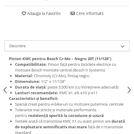
Adauga la Favorite
Cere informatii
Descriere
Pinion KMC pentru Bosch Cr-Mo – Negru 20T (11/128")
Compatibilitate:
Pinion față pentru biciclete electrice cu
motoare Bosch montate central (Bosch II Systems)
Material:
Chromoly (Cr-Mo), finisaj negru
Dimensiune:
1/2" x 11/128"
Durata de viață:
peste 3.500 km (cu întreținere adecvată)
Lanturi recomandate:
KMC e1, e9, e10 și e11
Caracteristici și beneficii:
Special creat pentru e-bike-uri cu motoare puternice, centrale
Toleranțe mai stricte și materiale performante
pentru
rezistență sporită la coroziune și uzură
Testele arată că transmisia KMC X1 cu acest pinion are
durată
de exploatare semnificativ mai mare
față de o transmisie
standard