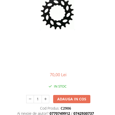
Placute Frana
Saboti de frana
Schimbatoare viteze
Scule bicicleta
Sei bicicleta
70,00 Lei
IN STOC
ADAUGA IN COS
Cod Produs:
C2906
Ai nevoie de ajutor?
0770749912
/
0742930737