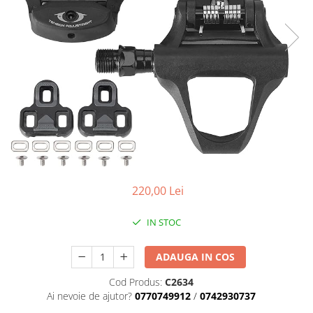
Placute Frana
Saboti de frana
Schimbatoare viteze
Scule bicicleta
Sei bicicleta
220,00 Lei
IN STOC
ADAUGA IN COS
Cod Produs:
C2634
Ai nevoie de ajutor?
0770749912
/
0742930737