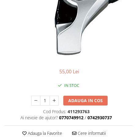
Placute Frana
Saboti de frana
Schimbatoare viteze
Scule bicicleta
Sei bicicleta
55,00 Lei
IN STOC
ADAUGA IN COS
Cod Produs:
411293763
Ai nevoie de ajutor?
0770749912
/
0742930737
Adauga la Favorite
Cere informatii