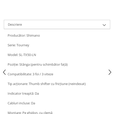
Descriere
Producător: Shimano
Serie: Tourney
Model: SL-TX50-LN
Poziție: Stânga (pentru schimbător față)
Compatibilitate: 3 foi / 3 viteze
Tip acționare: Thumb shifter cu fricțiune (neindexat)
Indicator treaptă: Da
Cabluri incluse: Da
Montare: Pe ghidon, cu clemă