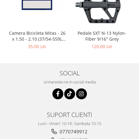
Camera Bicicleta Mitas - 26
Pedale SXT N-13 Nylon-
x 1.50 - 2.10 (37/54-559),
Fiber 9/16'' Grey
FV47
35,00 Lei
120,00 Lei
SOCIAL
Urmareste-ne in social media
SUPORT CLIENTI
Luni - Vineri: 10-19 ; Sambata 10-15
0770749912