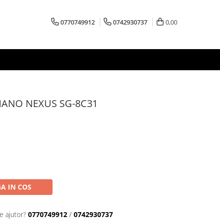
0770749912
0742930737
0,00
HIMANO NEXUS SG-8C31
A IN COS
e ajutor?
0770749912
/
0742930737