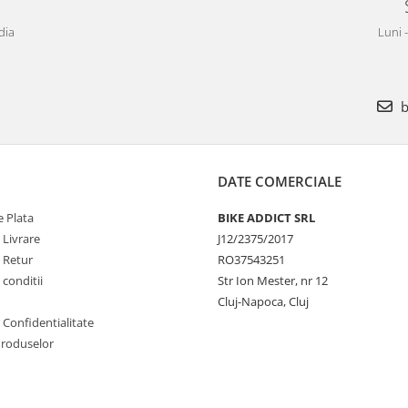
dia
Luni 
b
DATE COMERCIALE
 Plata
BIKE ADDICT SRL
 Livrare
J12/2375/2017
e Retur
RO37543251
 conditii
Str Ion Mester, nr 12
Cluj-Napoca, Cluj
e Confidentialitate
Produselor