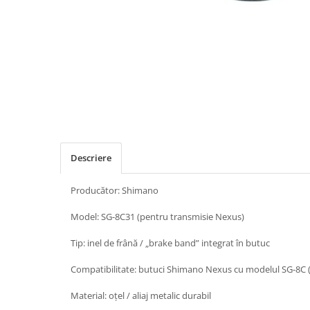
Placute Frana
Saboti de frana
Schimbatoare viteze
Scule bicicleta
Sei bicicleta
Descriere
Producător: Shimano
Model: SG-8C31 (pentru transmisie Nexus)
Tip: inel de frână / „brake band” integrat în butuc
Compatibilitate: butuci Shimano Nexus cu modelul SG-8C (
Material: oțel / aliaj metalic durabil