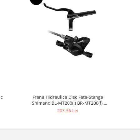
NOU
sc
Frana Hidraulica Disc Fata-Stanga
Frana Shim
Shimano BL-MT200(l) BR-MT200(f),
Conducta 1000mm
203,36 Lei