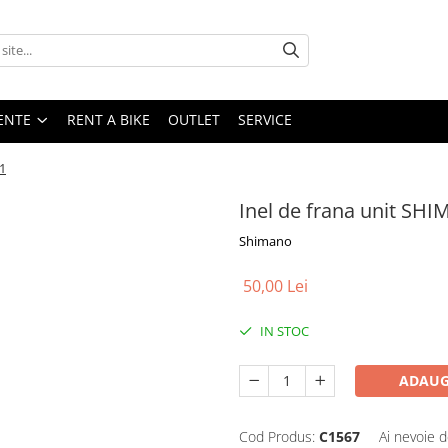
ENTE
RENT A BIKE
OUTLET
SERVICE
1
Inel de frana unit S
Shimano
50,00 Lei
IN STOC
ADAUG
Cod Produs:
C1567
Ai nevoie d