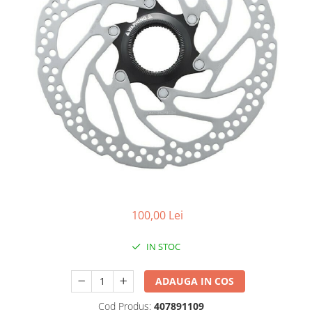
Placute Frana
Saboti de frana
Schimbatoare viteze
Scule bicicleta
Sei bicicleta
100,00 Lei
IN STOC
ADAUGA IN COS
Cod Produs:
407891109