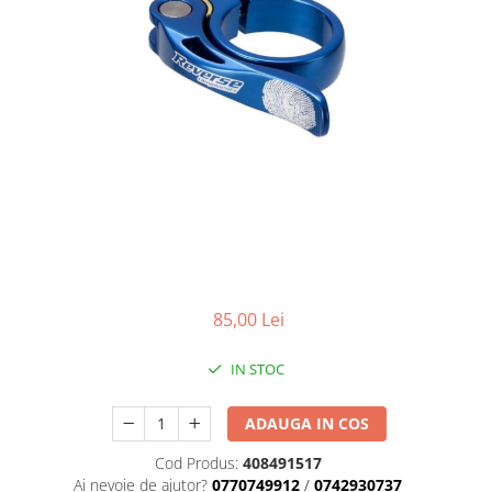
Placute Frana
Saboti de frana
Schimbatoare viteze
Scule bicicleta
Sei bicicleta
85,00 Lei
IN STOC
ADAUGA IN COS
Cod Produs:
408491517
Ai nevoie de ajutor?
0770749912
/
0742930737