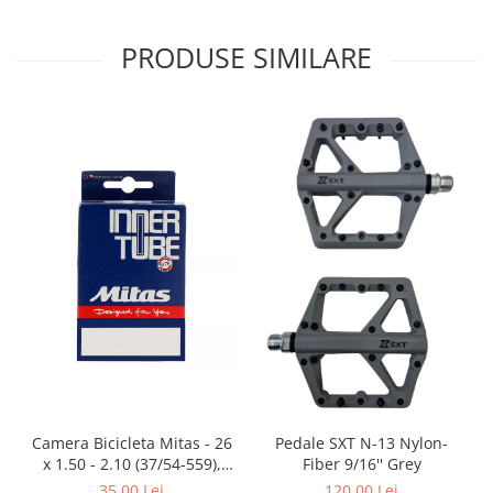
PRODUSE SIMILARE
Camera Bicicleta Mitas - 26
Pedale SXT N-13 Nylon-
x 1.50 - 2.10 (37/54-559),
Fiber 9/16'' Grey
FV47
35,00 Lei
120,00 Lei