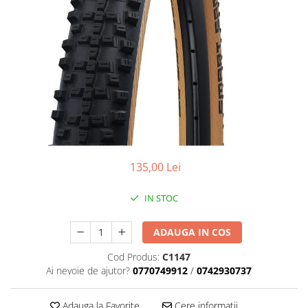
Placute Frana
Saboti de frana
Schimbatoare viteze
Scule bicicleta
Sei bicicleta
135,00 Lei
IN STOC
ADAUGA IN COS
Cod Produs:
C1147
Ai nevoie de ajutor?
0770749912
/
0742930737
Adauga la Favorite
Cere informatii