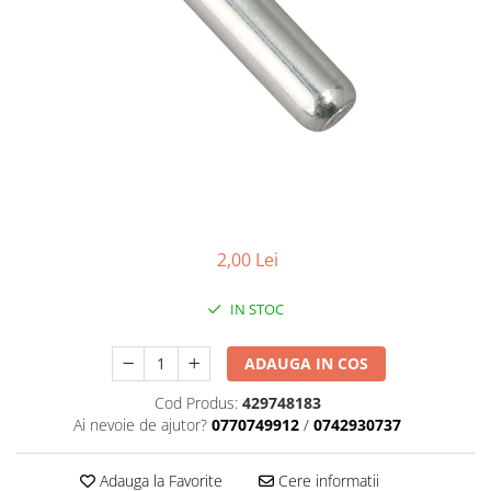
Placute Frana
Saboti de frana
Schimbatoare viteze
Scule bicicleta
Sei bicicleta
2,00 Lei
IN STOC
ADAUGA IN COS
Cod Produs:
429748183
Ai nevoie de ajutor?
0770749912
/
0742930737
Adauga la Favorite
Cere informatii