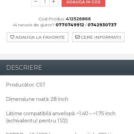
ADAUGA IN COS
Pinioane
Portbagaje
Placute Frana
Cod Produs:
412526866
Saboti De Frana
Ai nevoie de ajutor?
0770749912
/
0742930737
Schimbatoare Viteze
ADAUGA LA FAVORITE
CERE INFORMATII
Scule Bicicleta
Sei Bicicleta
DESCRIERE
Producător: CST
Dimensiune roată: 28 inch
Lățime compatibilă anvelopă: ~1.40 – ~1.75 inch
(echivalentul pentru 1 1/2)