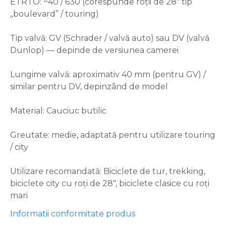
ETRTO: ~40 / 630 (corespunde roții de 28″ tip
„boulevard” / touring)
Tip valvă: GV (Schrader / valvă auto) sau DV (valvă
Dunlop) — depinde de versiunea camerei
Lungime valvă: aproximativ 40 mm (pentru GV) /
similar pentru DV, depinzând de model
Material: Cauciuc butilic
Greutate: medie, adaptată pentru utilizare touring
/ city
Utilizare recomandată: Biciclete de tur, trekking,
biciclete city cu roți de 28″, biciclete clasice cu roți
mari
Informatii conformitate produs