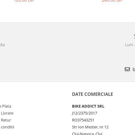
dia
Luni 
b
DATE COMERCIALE
 Plata
BIKE ADDICT SRL
 Livrare
J12/2375/2017
e Retur
RO37543251
 conditii
Str Ion Mester, nr 12
Cluj-Napoca, Cluj