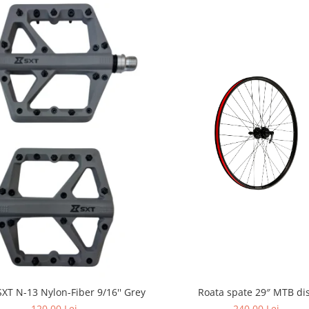
Roata spate 29″ MTB di
SXT N-13 Nylon-Fiber 9/16'' Grey
240,00 Lei
120,00 Lei