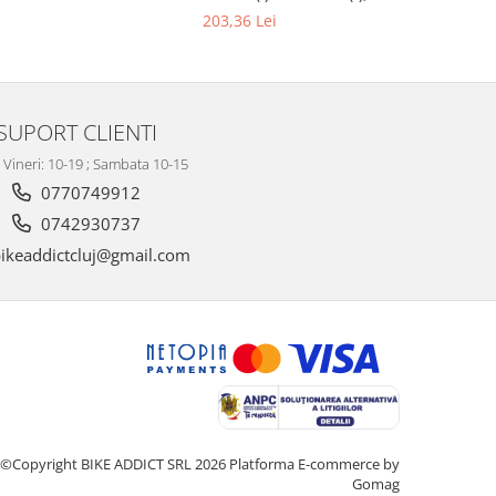
Conducta 1000mm
203,36 Lei
SUPORT CLIENTI
- Vineri: 10-19 ; Sambata 10-15
0770749912
0742930737
ikeaddictcluj@gmail.com
©Copyright BIKE ADDICT SRL 2026
Platforma E-commerce by
Gomag