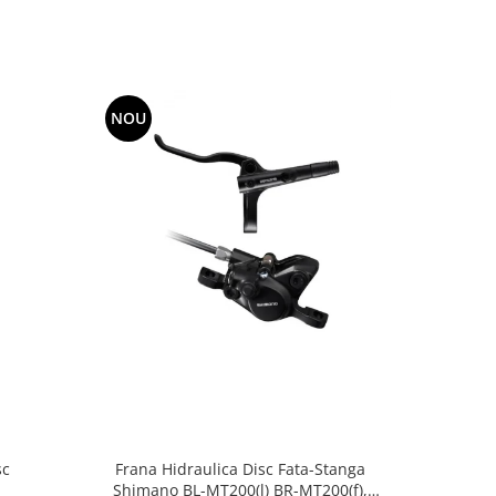
NOU
NOU
sc
Frana Hidraulica Disc Fata-Stanga
Frana Shim
Shimano BL-MT200(l) BR-MT200(f),