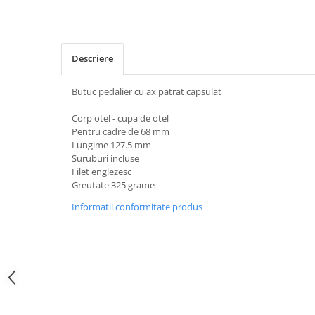
Placute Frana
Saboti de frana
Schimbatoare viteze
Descriere
Scule bicicleta
Sei bicicleta
Butuc pedalier cu ax patrat capsulat
Corp otel - cupa de otel
Pentru cadre de 68 mm
Lungime 127.5 mm
Suruburi incluse
Filet englezesc
Greutate 325 grame
Informatii conformitate produs