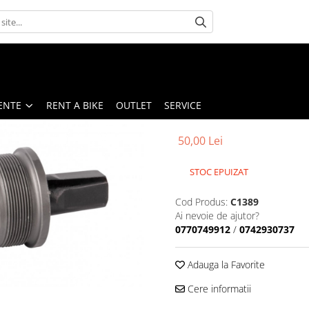
ENTE
RENT A BIKE
OUTLET
SERVICE
50,00 Lei
STOC EPUIZAT
Cod Produs:
C1389
Ai nevoie de ajutor?
0770749912
/
0742930737
Adauga la Favorite
Cere informatii