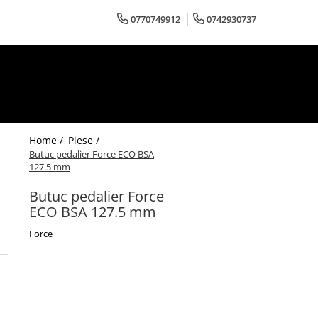
0770749912
0742930737
Home /
Piese /
Butuc pedalier Force ECO BSA
127.5 mm
Butuc pedalier Force
ECO BSA 127.5 mm
Force