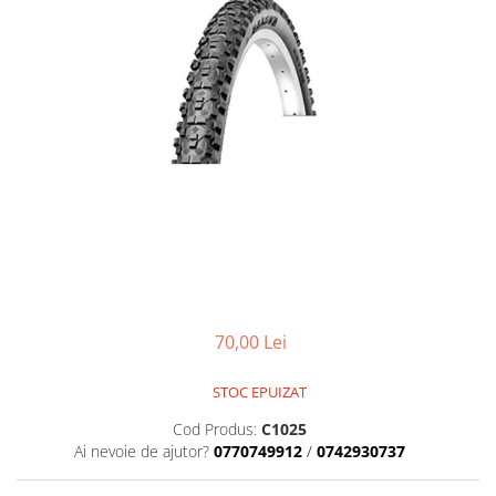
Placute Frana
Saboti de frana
Schimbatoare viteze
Scule bicicleta
Sei bicicleta
70,00 Lei
STOC EPUIZAT
Cod Produs:
C1025
Ai nevoie de ajutor?
0770749912
/
0742930737