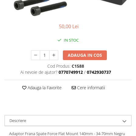
Placute Frana
Saboti de frana
Schimbatoare viteze
50,00 Lei
Scule bicicleta
Sei bicicleta
IN STOC
ADAUGA IN COS
Cod Produs:
C1588
Ai nevoie de ajutor?
0770749912
/
0742930737
Adauga la Favorite
Cere informatii
Descriere
Adaptor Frana Spate Force Flat Mount 140mm - 34-70mm Negru