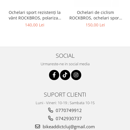
Ochelari sport rezistenți la
Ochelari de ciclism
vânt ROCKBROS, polarizați
ROCKBROS, ochelari sport,
pentru ciclism, ochelari de
ramă fotocromatică TR
140,00 Lei
150,00 Lei
soare pentru exterior
polarizată, unisex
SOCIAL
Urmareste-ne in social media
SUPORT CLIENTI
Luni - Vineri: 10-19 ; Sambata 10-15
0770749912
0742930737
bikeaddictcluj@gmail.com