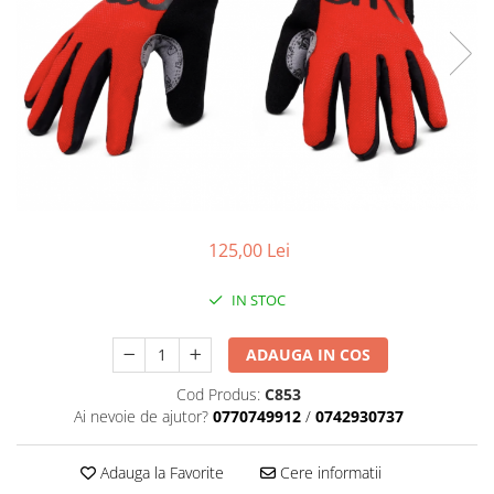
Placute Frana
Saboti de frana
Schimbatoare viteze
Scule bicicleta
Sei bicicleta
125,00 Lei
IN STOC
ADAUGA IN COS
Cod Produs:
C853
Ai nevoie de ajutor?
0770749912
/
0742930737
Adauga la Favorite
Cere informatii