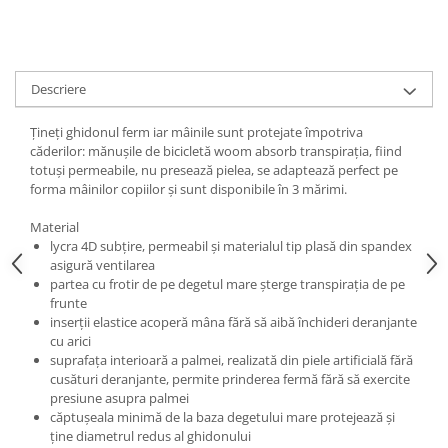
Descriere
Ţineţi ghidonul ferm iar mâinile sunt protejate împotriva
căderilor: mănuşile de bicicletă woom absorb transpiraţia, fiind
totuşi permeabile, nu presează pielea, se adaptează perfect pe
forma mâinilor copiilor şi sunt disponibile în 3 mărimi.
Material
lycra 4D subţire, permeabil şi materialul tip plasă din spandex
asigură ventilarea
partea cu frotir de pe degetul mare şterge transpiraţia de pe
frunte
inserţii elastice acoperă mâna fără să aibă închideri deranjante
cu arici
suprafaţa interioară a palmei, realizată din piele artificială fără
cusături deranjante, permite prinderea fermă fără să exercite
presiune asupra palmei
căptuşeala minimă de la baza degetului mare protejează şi
ţine diametrul redus al ghidonului