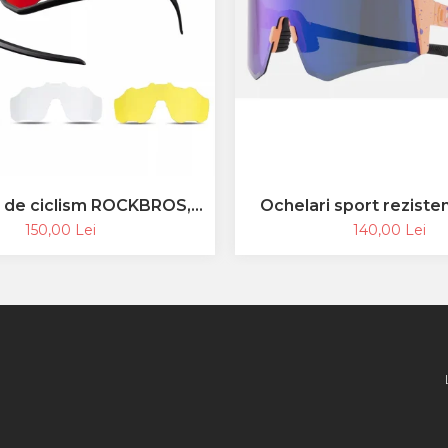
i de ciclism ROCKBROS,
Ochelari sport rezisten
sport, ramă fotocromatică
ROCKBROS, ochelari po
150,00 Lei
140,00 Lei
polarizată, unisex
pentru ciclism, ochelar
pentru exterior