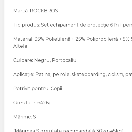
Marcă: ROCKBROS
Tip produs: Set echipament de protecție 6 în 1 pen
Material: 35% Polietilenă + 25% Polipropilenă + 5
Altele
Culoare: Negru, Portocaliu
Aplicație: Patinaj pe role, skateboarding, ciclism, pat
Potrivit pentru: Copii
Greutate: ≈426g
Mărime: S
(Mărimea S greutate recomandată 30kg-45kg)