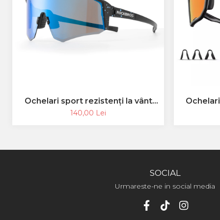
Ochelari sport rezistenți la vânt
Ochelar
ROCKBROS, polarizați pentru
ochelari 
140,00 Lei
ciclism, ochelari de soare pentru
TR 
exterior
SOCIAL
Urmareste-ne in social media