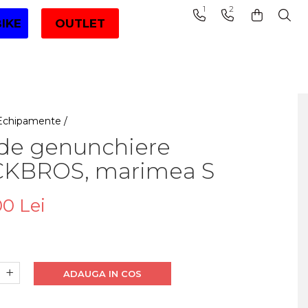
1
2
BIKE
OUTLET
Echipamente /
 de genunchiere
KBROS, marimea S
00 Lei
ADAUGA IN COS