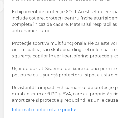
Echipament de protecție 6 în 1: Acest set de echi
include cotiere, protecții pentru încheieturi și ge
completă în caz de cădere. Materialul respirabil as
antrenamentului.
Protecție sportivă multifuncțională: Fie că este vor
ciclism, patinaj sau skateboarding, seturile noast
siguranța copiilor în aer liber, oferind protecție și c
Ușor de purtat: Sistemul de fixare cu arici permite 
pot pune cu ușurință protectorul și pot ajusta dim
Rezistență la impact: Echipamentul de protecție p
durabile, cum ar fi PP și EVA, care au proprietăți ri
amortizare și protecție și reducând leziunile cauza
Informatii conformitate produs