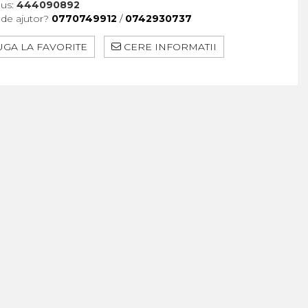
us:
444090892
 de ajutor?
0770749912
/
0742930737
GA LA FAVORITE
CERE INFORMATII