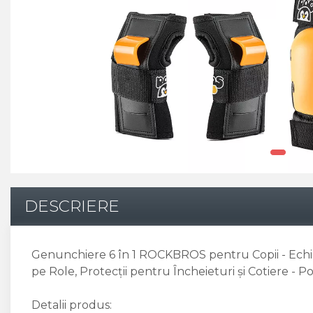
Pinioane
Portbagaje
Placute Frana
Saboti De Frana
Schimbatoare Viteze
Scule Bicicleta
Sei Bicicleta
DESCRIERE
Genunchiere 6 în 1 ROCKBROS pentru Copii - Echi
pe Role, Protecții pentru Încheieturi și Cotiere - P
Detalii produs: