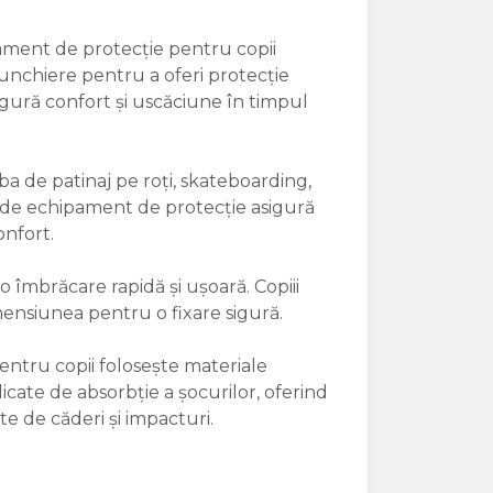
pament de protecție pentru copii
nunchiere pentru a oferi protecție
igură confort și uscăciune în timpul
ba de patinaj pe roți, skateboarding,
re de echipament de protecție asigură
onfort.
o îmbrăcare rapidă și ușoară. Copiii
ensiunea pentru o fixare sigură.
entru copii folosește materiale
dicate de absorbție a șocurilor, oferind
te de căderi și impacturi.