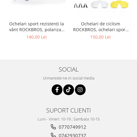
Ochelari sport rezistenți la
Ochelari de ciclism
vânt ROCKBROS, polarizați
ROCKBROS, ochelari sport,
pentru ciclism, ochelari de
ramă fotocromatică TR
140,00 Lei
150,00 Lei
soare pentru exterior
polarizată, unisex
SOCIAL
Urmareste-ne in social media
SUPORT CLIENTI
Luni - Vineri: 10-19 ; Sambata 10-15
0770749912
0742930737