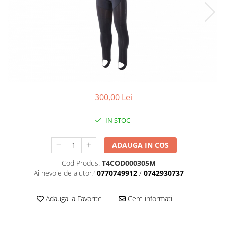
Placute Frana
Saboti de frana
Schimbatoare viteze
Scule bicicleta
Sei bicicleta
300,00 Lei
IN STOC
ADAUGA IN COS
Cod Produs:
T4COD000305M
Ai nevoie de ajutor?
0770749912
/
0742930737
Adauga la Favorite
Cere informatii