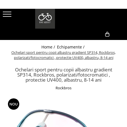
Biciclete
Piese
Accesorii
Echipamente
Biciclete
Angrenaje pedaliere
Antifurturi
Manusi
Biciclete COPII
Anvelope
Aparatori noroi
Casti
1
2
0,00
Biciclete ADULTI
Home /
Echipamente /
Butuci roti
Bidoane
Casti ADULTI
Ochelari sport pentru copii albastru gradient SP314, Rockbros,
Casti COPII
Disc frana
Genti/Borsete cadru
polarizati/fotocromatici , protectie UV400, albastru, 8-14 ani
Casti FULL FACE
Fond,Banda,Janta
Intretinere bicicleta
Ochelari sport pentru copii albastru gradient
Ochelari
SP314, Rockbros, polarizati/fotocromatici ,
Frane
Kilometraje , ceasuri , GPS
Pantaloni
protectie UV400, albastru, 8-14 ani
Manete
Lumini/Far
Tricouri/Bluze
Rockbros
Mansoane
Pompe
Pedale
Reflectorizante
NOU
Pedale Spd
Scaune Copii
Pinioane
Portbagaje