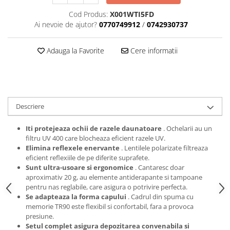
Cod Produs:
X001WTI5FD
Ai nevoie de ajutor?
0770749912
/
0742930737
Adauga la Favorite
Cere informatii
Descriere
Iti protejeaza ochii de razele daunatoare
. Ochelarii au un
filtru UV 400 care blocheaza eficient razele UV.
Elimina reflexele enervante
. Lentilele polarizate filtreaza
eficient reflexiile de pe diferite suprafete.
Sunt ultra-usoare si ergonomice
. Cantaresc doar
aproximativ 20 g, au elemente antiderapante si tampoane
pentru nas reglabile, care asigura o potrivire perfecta.
Se adapteaza la forma capului
. Cadrul din spuma cu
memorie TR90 este flexibil si confortabil, fara a provoca
presiune.
Setul complet asigura depozitarea convenabila si