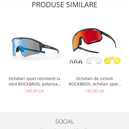
PRODUSE SIMILARE
Ochelari sport rezistenți la
Ochelari de ciclism
vânt ROCKBROS, polarizați
ROCKBROS, ochelari sport,
pentru ciclism, ochelari de
ramă fotocromatică TR
140,00 Lei
150,00 Lei
soare pentru exterior
polarizată, unisex
SOCIAL