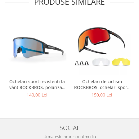
PRODUSE SIMILARE
Ochelari sport rezistenți la
Ochelari de ciclism
vânt ROCKBROS, polarizați
ROCKBROS, ochelari sport,
pentru ciclism, ochelari de
ramă fotocromatică TR
140,00 Lei
150,00 Lei
soare pentru exterior
polarizată, unisex
SOCIAL
Urmareste-ne in social media