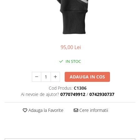
Placute Frana
Saboti de frana
Schimbatoare viteze
Scule bicicleta
Sei bicicleta
95,00 Lei
IN STOC
ADAUGA IN COS
Cod Produs:
C1306
Ai nevoie de ajutor?
0770749912
/
0742930737
Adauga la Favorite
Cere informatii