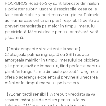
ROCKBROS Road-to-Sky sunt fabricate din nailon
și poliester subțiri, ușoare și respirabile, ceea ce le
face confortabile și prietenoase cu pielea. Palmele
au numeroase orificii din plasă respirabilă pentru a
preveni transpirația palmelor în timpul mersului
pe bicicletă. Mănuși ideale pentru primăvară, vară
și toamnă.
【?Antiderapante și rezistente la șocuri】
Căptușeala palmei îngroșată cu SBR reduce
amorțeala mâinilor în timpul mersului pe bicicletă
și le protejează de impacturi, fiind perfecte pentru
plimbări lungi. Palma din piele pe toată lungimea
oferă o aderență excelentă și previne alunecarea
mâinilor în timpul mersului pe bicicletă.
【?Ecran tactil sensibil】A trebuit vreodată să vă
scoateți mănușile de ciclism pentru a folosi
telefonul? Mănușile noastre de ciclism sunt