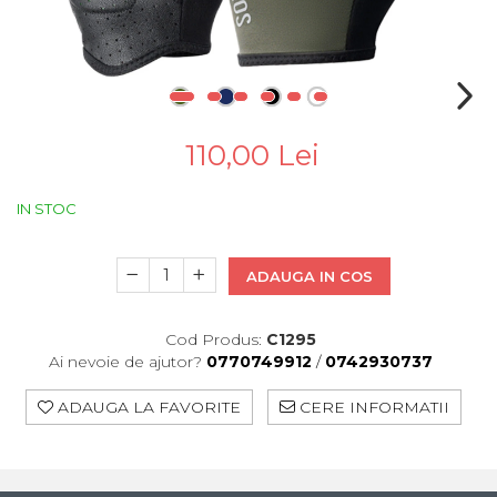
Pinioane
Portbagaje
Placute Frana
Saboti De Frana
Schimbatoare Viteze
110,00 Lei
Scule Bicicleta
Sei Bicicleta
IN STOC
ADAUGA IN COS
Cod Produs:
C1295
Ai nevoie de ajutor?
0770749912
/
0742930737
ADAUGA LA FAVORITE
CERE INFORMATII