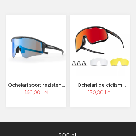
Ochelari sport rezistenți
Ochelari de ciclism
la vânt ROCKBROS,
ROCKBROS, ochelari
140,00 Lei
150,00 Lei
polarizați pentru ciclism,
sport, ramă
ochelari de soare
fotocromatică TR
pentru exterior
polarizată, unisex
SOCIAL