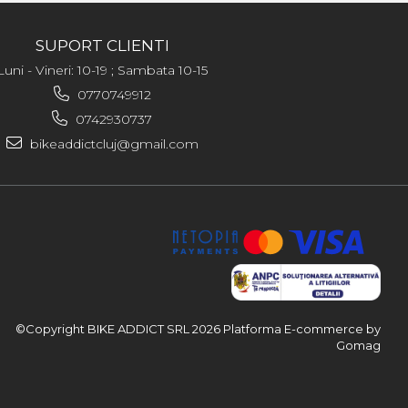
SUPORT CLIENTI
Luni - Vineri: 10-19 ; Sambata 10-15
0770749912
0742930737
bikeaddictcluj@gmail.com
©Copyright BIKE ADDICT SRL 2026
Platforma E-commerce by
Gomag