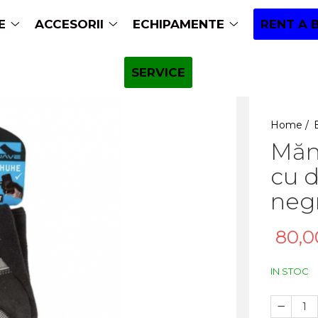
E
ACCESORII
ECHIPAMENTE
RENT A 
SERVICE
Home /
Măn
cu 
negr
80,0
IN STOC