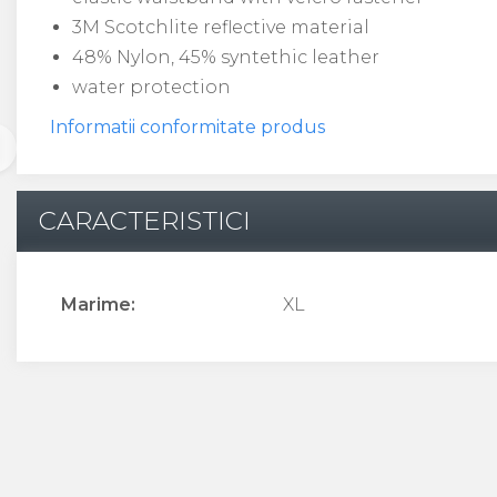
3M Scotchlite reflective material
48% Nylon, 45% syntethic leather
water protection
Informatii conformitate produs
CARACTERISTICI
Marime:
XL