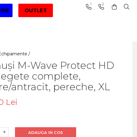
1
2
BIKE
OUTLET
Echipamente /
uși M-Wave Protect HD
degete complete,
e/antracit, pereche, XL
0 Lei
ADAUGA IN COS