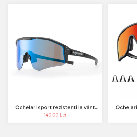
Ochelari sport rezistenți la vânt
Ochelar
ROCKBROS, polarizați pentru
ochelari 
140,00 Lei
ciclism, ochelari de soare pentru
TR 
exterior