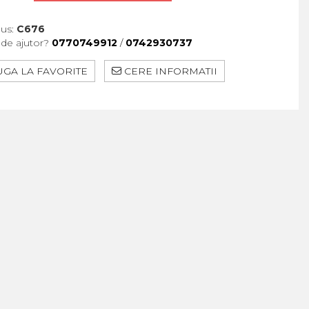
us:
C676
 de ajutor?
0770749912
/
0742930737
GA LA FAVORITE
CERE INFORMATII