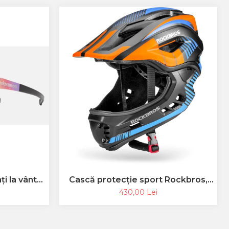
ți la vânt
Cască protecție sport Rockbros,
larizați
Cască full face, albastru 55-58 cm
430,00 Lei
i de soare
 -