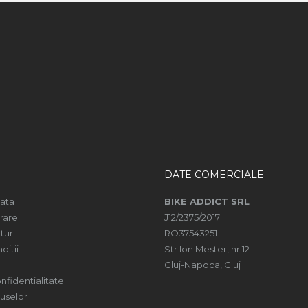
DATE COMERCIALE
ata
BIKE ADDICT SRL
vrare
J12/2375/2017
tur
RO37543251
ditii
Str Ion Mester, nr 12
Cluj-Napoca, Cluj
nfidentialitate
uselor