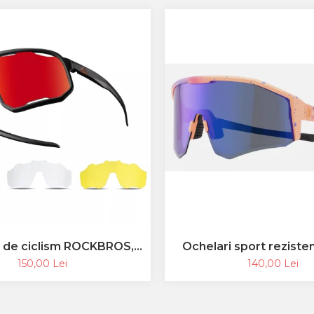
i de ciclism ROCKBROS,
Ochelari sport rezisten
sport, ramă fotocromatică
ROCKBROS, ochelari po
150,00 Lei
140,00 Lei
polarizată, unisex
pentru ciclism, ochelar
pentru exterior