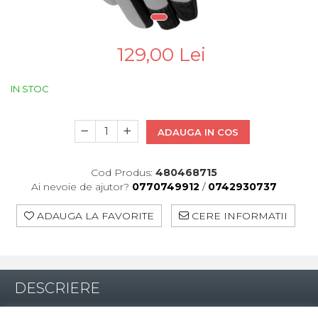
Pinioane
Portbagaje
Placute Frana
129,00 Lei
Saboti De Frana
Schimbatoare Viteze
IN STOC
Scule Bicicleta
Sei Bicicleta
ADAUGA IN COS
Cod Produs:
480468715
Ai nevoie de ajutor?
0770749912
/
0742930737
ADAUGA LA FAVORITE
CERE INFORMATII
DESCRIERE