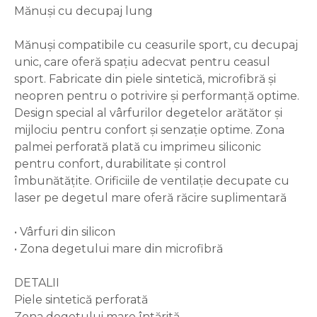
Mănuși cu decupaj lung
Mănuși compatibile cu ceasurile sport, cu decupaj
unic, care oferă spațiu adecvat pentru ceasul
sport. Fabricate din piele sintetică, microfibră și
neopren pentru o potrivire și performanță optime.
Design special al vârfurilor degetelor arătător și
mijlociu pentru confort și senzație optime. Zona
palmei perforată plată cu imprimeu siliconic
pentru confort, durabilitate și control
îmbunătățite. Orificiile de ventilație decupate cu
laser pe degetul mare oferă răcire suplimentară
• Vârfuri din silicon
• Zona degetului mare din microfibră
DETALII
Piele sintetică perforată
Zona degetului mare întărită