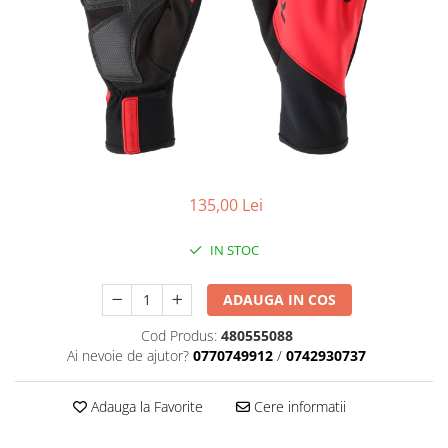
Placute Frana
Saboti de frana
Schimbatoare viteze
Scule bicicleta
Sei bicicleta
135,00 Lei
IN STOC
ADAUGA IN COS
Cod Produs:
480555088
Ai nevoie de ajutor?
0770749912
/
0742930737
Adauga la Favorite
Cere informatii