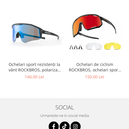
Ochelari sport rezistenți la
Ochelari de ciclism
vânt ROCKBROS, polarizați
ROCKBROS, ochelari sport,
pentru ciclism, ochelari de
ramă fotocromatică TR
140,00 Lei
150,00 Lei
soare pentru exterior
polarizată, unisex
SOCIAL
Urmareste-ne in social media