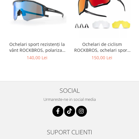
Ochelari sport rezistenți la
Ochelari de ciclism
vânt ROCKBROS, polarizați
ROCKBROS, ochelari sport,
pentru ciclism, ochelari de
ramă fotocromatică TR
140,00 Lei
150,00 Lei
soare pentru exterior
polarizată, unisex
SOCIAL
Urmareste-ne in social media
SUPORT CLIENTI