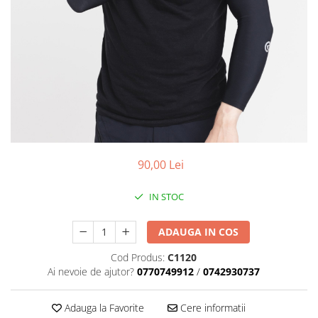
Placute Frana
Saboti de frana
Schimbatoare viteze
Scule bicicleta
Sei bicicleta
90,00 Lei
IN STOC
ADAUGA IN COS
Cod Produs:
C1120
Ai nevoie de ajutor?
0770749912
/
0742930737
Adauga la Favorite
Cere informatii