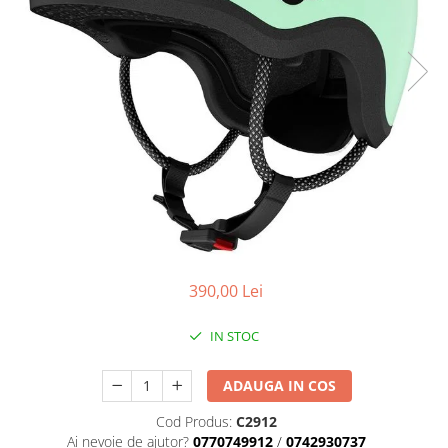
Placute Frana
Saboti de frana
Schimbatoare viteze
Scule bicicleta
Sei bicicleta
390,00 Lei
IN STOC
ADAUGA IN COS
Cod Produs:
C2912
Ai nevoie de ajutor?
0770749912
/
0742930737