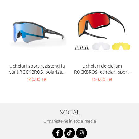
Ochelari sport rezistenți la
Ochelari de ciclism
vânt ROCKBROS, polarizați
ROCKBROS, ochelari sport,
pentru ciclism, ochelari de
ramă fotocromatică TR
140,00 Lei
150,00 Lei
soare pentru exterior
polarizată, unisex
SOCIAL
Urmareste-ne in social media