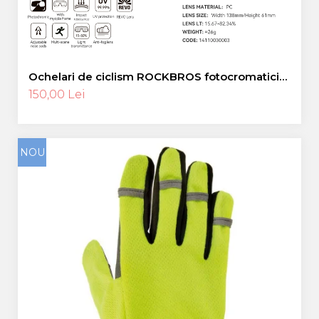
Ochelari de ciclism ROCKBROS fotocromatici
anti-aburire UV400 reglabili
150,00 Lei
NOU