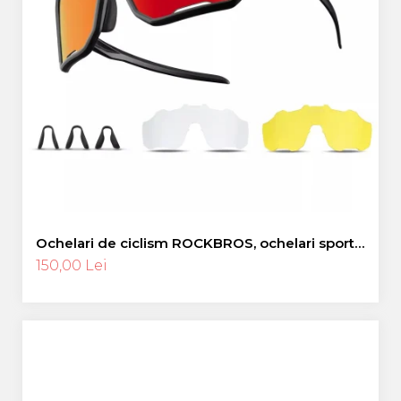
Ochelari de ciclism ROCKBROS, ochelari sport,
ramă fotocromatică TR polarizată, unisex
150,00 Lei