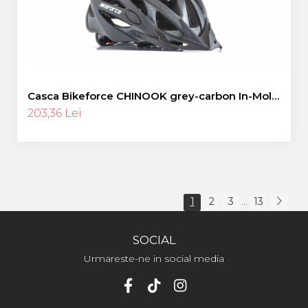
Casca Bikeforce CHINOOK grey-carbon In-Mold
M
203,36 Lei
1
2
3
13
...
SOCIAL
Urmareste-ne in social media