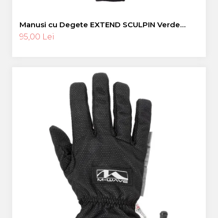
Manusi cu Degete EXTEND SCULPIN Verde
Neon L
95,00 Lei