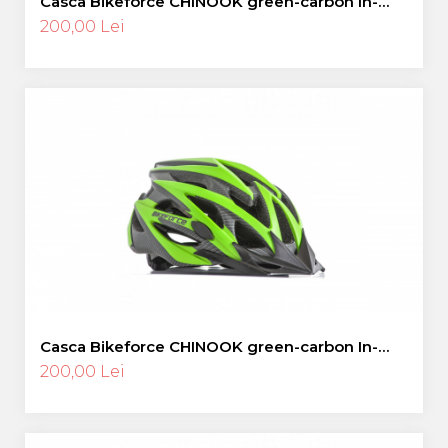
Casca Bikeforce CHINOOK green-carbon In-
Mold L
200,00 Lei
Casca Bikeforce CHINOOK green-carbon In-
Mold M
200,00 Lei