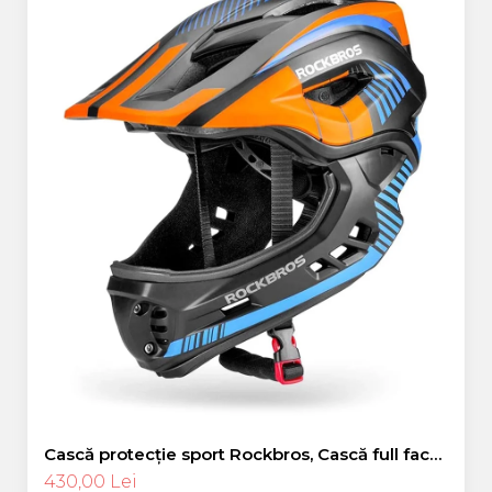
Cască protecție sport Rockbros, Cască full face,
albastru 55-58 cm
430,00 Lei