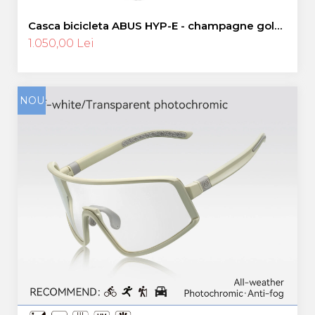
Casca bicicleta ABUS HYP-E - champagne gold
- M (54-58 cm)
1.050,00 Lei
NOU