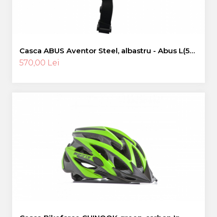
Casca ABUS Aventor Steel, albastru - Abus L(57-
61 cm)
570,00 Lei