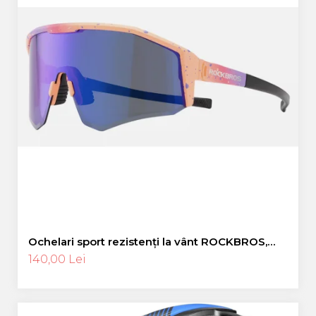
Ochelari sport rezistenți la vânt ROCKBROS,
ochelari polarizați pentru ciclism, ochelari de
140,00 Lei
soare pentru exterior -