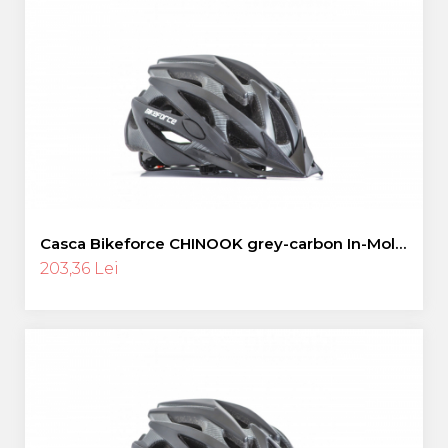
Casca Bikeforce CHINOOK grey-carbon In-Mold
L
203,36 Lei