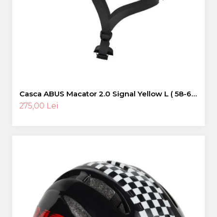
Casca ABUS Macator 2.0 Signal Yellow L ( 58-62
cm)
275,00 Lei