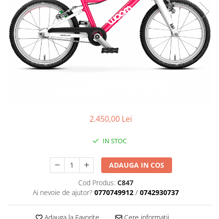
Placute Frana
Saboti de frana
Schimbatoare viteze
Scule bicicleta
Sei bicicleta
2.450,00 Lei
IN STOC
ADAUGA IN COS
Cod Produs:
C847
Ai nevoie de ajutor?
0770749912
/
0742930737
Adauga la Favorite
Cere informatii