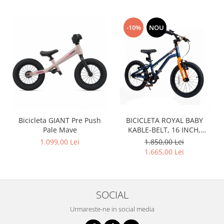
-10%
NOU
Bicicleta GIANT Pre Push
BICICLETA ROYAL BABY
Pale Mave
KABLE-BELT, 16 INCH,
ALBASTRU
1.099,00 Lei
1.850,00 Lei
1.665,00 Lei
SOCIAL
Urmareste-ne in social media