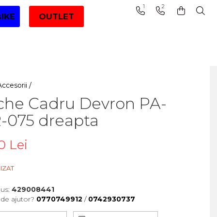
1
2
BIKE
OUTLET
Accesorii /
che Cadru Devron PA-
-075 dreapta
0 Lei
IZAT
us:
429008441
 de ajutor?
0770749912
/
0742930737