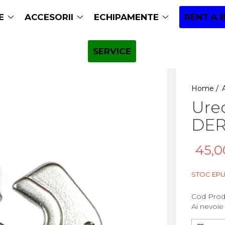
E
ACCESORII
ECHIPAMENTE
RENT A 
SERVICE
Home /
Ure
DER
45,0
STOC EPU
Cod Prod
Ai nevoie