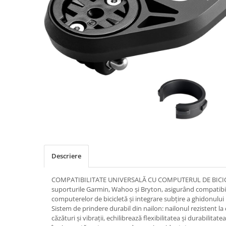
Placute Frana
Saboti de frana
Schimbatoare viteze
Scule bicicleta
Sei bicicleta
Descriere
COMPATIBILITATE UNIVERSALĂ CU COMPUTERUL DE BICICL
suporturile Garmin, Wahoo și Bryton, asigurând compatibil
computerelor de bicicletă și integrare subțire a ghidonului
Sistem de prindere durabil din nailon: nailonul rezistent la 
căzături și vibrații, echilibrează flexibilitatea și durabili