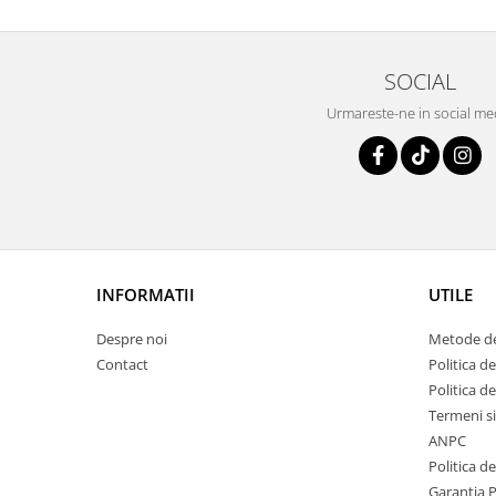
SOCIAL
Urmareste-ne in social me
INFORMATII
UTILE
Despre noi
Metode de
Contact
Politica de
Politica d
Termeni si
ANPC
Politica d
Garantia 