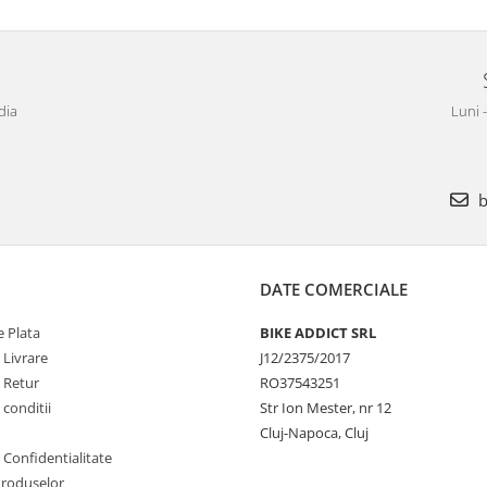
dia
Luni 
b
DATE COMERCIALE
 Plata
BIKE ADDICT SRL
 Livrare
J12/2375/2017
e Retur
RO37543251
 conditii
Str Ion Mester, nr 12
Cluj-Napoca, Cluj
e Confidentialitate
Produselor