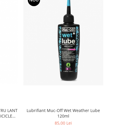
NOU
TRU LANT
Lubrifiant Muc-Off Wet Weather Lube
Lubrifia
ICICLETE
120ml
50ML
85,00 Lei