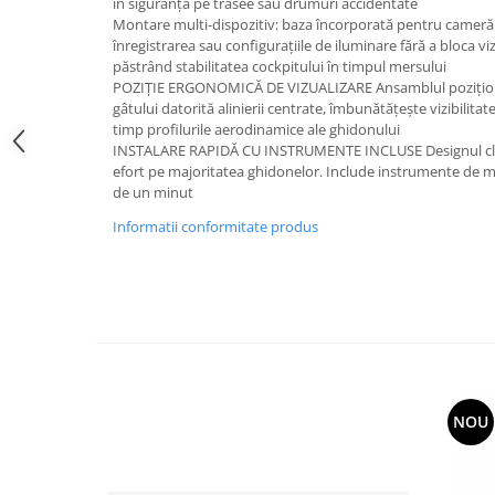
în siguranță pe trasee sau drumuri accidentate
Montare multi-dispozitiv: baza încorporată pentru cameră
înregistrarea sau configurațiile de iluminare fără a bloca vi
păstrând stabilitatea cockpitului în timpul mersului
POZIȚIE ERGONOMICĂ DE VIZUALIZARE Ansamblul poziționa
gâtului datorită alinierii centrate, îmbunătățește vizibilita
timp profilurile aerodinamice ale ghidonului
INSTALARE RAPIDĂ CU INSTRUMENTE INCLUSE Designul cleme
efort pe majoritatea ghidonelor. Include instrumente de mo
de un minut
Informatii conformitate produs
NOU