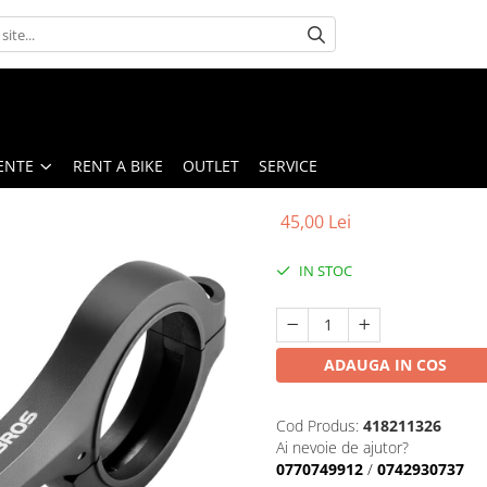
ENTE
RENT A BIKE
OUTLET
SERVICE
45,00 Lei
IN STOC
ADAUGA IN COS
Cod Produs:
418211326
Ai nevoie de ajutor?
0770749912
/
0742930737