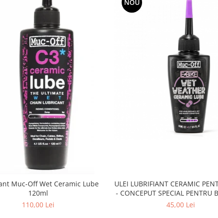
NOU
ULEI LUBRIFIANT CERAMIC PEN
iant Muc-Off Wet Ceramic Lube
- CONCEPUT SPECIAL PENTRU B
120ml
ELCTRICE E-BIKE - WET - 
45,00 Lei
110,00 Lei