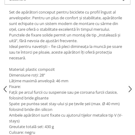
Set de apărători conceput pentru biciclete cu profil îngust al
anvelopelor. Pentru un plus de confort și stabilitate, apărătorile
sunt echipate cu un sistem modern de montare cu sârme din
oțel, care oferă o stabilitate excelentă în timpul mersului.
Punctele de fixare solide permit un montaj de tip „instalează și
uită”, fără nevoia de ajustări frecvente.
Ideal pentru navetiști – fie că pleci dimineața la muncă pe soare
sau te întorci pe ploaie, aceste apărători îți oferă protecția
necesară.
Material: plastic compozit
Dimensiune roți: 28”
Lățime maximă anvelopă: 46 mm
Fixare:
Față: pe arcul furcii cu suspensie sau pe coroana furcii clasice,
folosind bride glisante
Spate: pe puntea seat stay-ului și pe țevile șeii (max. Ø 40 mm)
folosind bride din silicon
Ambele apărători sunt fixate cu ajutorul tijelor metalice tip V (V-
stays)
Greutate totală set: 430 g
Culoare: negru