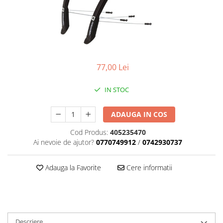
Placute Frana
Saboti de frana
Schimbatoare viteze
Scule bicicleta
Sei bicicleta
77,00 Lei
IN STOC
ADAUGA IN COS
Cod Produs:
405235470
Ai nevoie de ajutor?
0770749912
/
0742930737
Adauga la Favorite
Cere informatii
Descriere