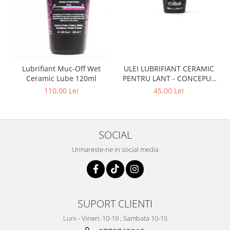
Lubrifiant Muc-Off Wet
ULEI LUBRIFIANT CERAMIC
Ceramic Lube 120ml
PENTRU LANT - CONCEPUT
SPECIAL PENTRU BICICLETE
110,00 Lei
45,00 Lei
ELCTRICE E-BIKE - WET -
50ML
SOCIAL
Urmareste-ne in social media
SUPORT CLIENTI
Luni - Vineri: 10-19 ; Sambata 10-15