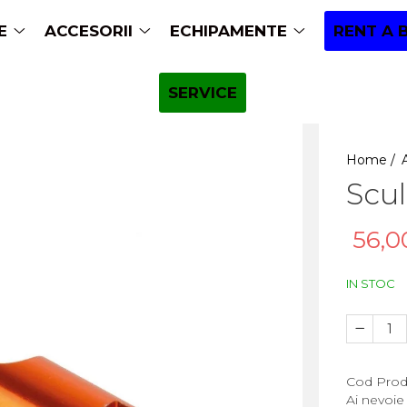
E
ACCESORII
ECHIPAMENTE
RENT A 
SERVICE
Home /
Scu
56,0
IN STOC
Cod Prod
Ai nevoie