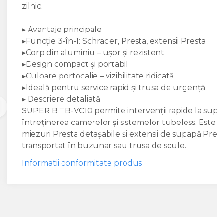
zilnic.
▸ Avantaje principale
▸Funcție 3-în-1: Schrader, Presta, extensii Presta
▸Corp din aluminiu – ușor și rezistent
▸Design compact și portabil
▸Culoare portocalie – vizibilitate ridicată
▸Ideală pentru service rapid și trusa de urgență
▸ Descriere detaliată
SUPER B TB-VC10 permite intervenții rapide la sup
întreținerea camerelor și sistemelor tubeless. Est
miezuri Presta detașabile și extensii de supapă Pr
transportat în buzunar sau trusa de scule.
Informatii conformitate produs