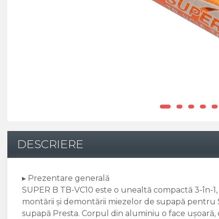
Pinioane
Portbagaje
Placute Frana
Saboti De Frana
Schimbatoare Viteze
Scule Bicicleta
Sei Bicicleta
DESCRIERE
▸ Prezentare generală
SUPER B TB-VC10 este o unealtă compactă 3-în-1, 
montării și demontării miezelor de supapă pentru S
supapă Presta. Corpul din aluminiu o face ușoară, 