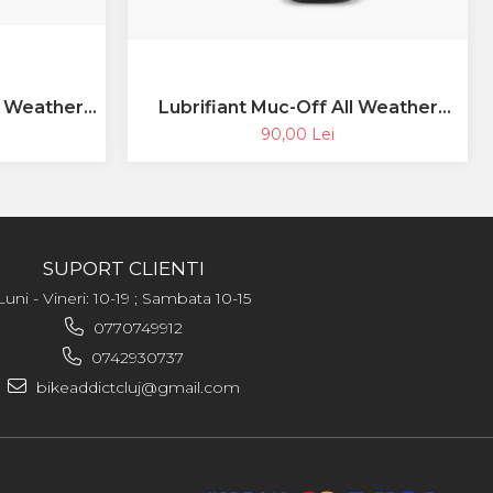
t Weather
Lubrifiant Muc-Off All Weather
Lube 120ml
90,00 Lei
SUPORT CLIENTI
Luni - Vineri: 10-19 ; Sambata 10-15
0770749912
0742930737
bikeaddictcluj@gmail.com