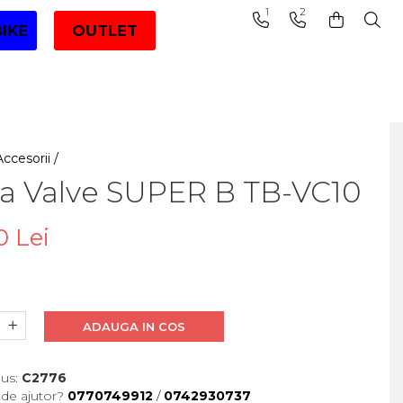
1
2
BIKE
OUTLET
Accesorii /
la Valve SUPER B TB-VC10
0 Lei
ADAUGA IN COS
us:
C2776
 de ajutor?
0770749912
/
0742930737