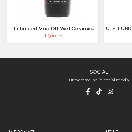
ULEI LUB
Lubrifiant Muc-Off Wet Ceramic
LANT 
Lube 120ml
110,00 Lei
PENTRU 
B
SOCIAL
Urmareste-ne in social media