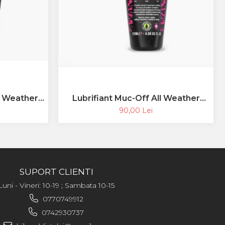
t Weather
Lubrifiant Muc-Off All Weather
Lube 120ml
90,00 Lei
SUPORT CLIENTI
Luni - Vineri: 10-19 ; Sambata 10-15
0770749912
0742930737