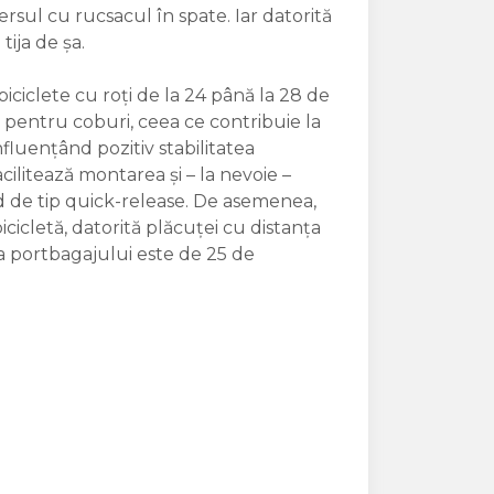
rsul cu rucsacul în spate. Iar datorită
tija de șa.
 biciclete cu roți de la 24 până la 28 de
 pentru coburi, ceea ce contribuie la
fluențând pozitiv stabilitatea
facilitează montarea și – la nevoie –
 de tip quick-release. De asemenea,
cicletă, datorită plăcuței cu distanța
 portbagajului este de 25 de