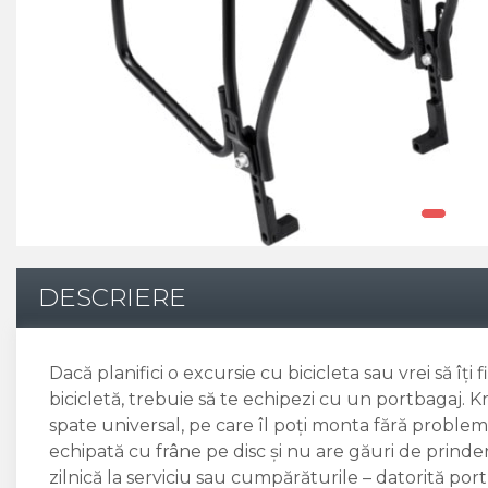
Pinioane
Portbagaje
Placute Frana
Saboti De Frana
Schimbatoare Viteze
Scule Bicicleta
Sei Bicicleta
DESCRIERE
Dacă planifici o excursie cu bicicleta sau vrei să îți
bicicletă, trebuie să te echipezi cu un portbagaj. 
spate universal, pe care îl poți monta fără probleme
echipată cu frâne pe disc și nu are găuri de prinder
zilnică la serviciu sau cumpărăturile – datorită por