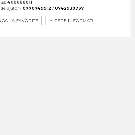
us:
406688611
 de ajutor?
0770749912
/
0742930737
GA LA FAVORITE
CERE INFORMATII