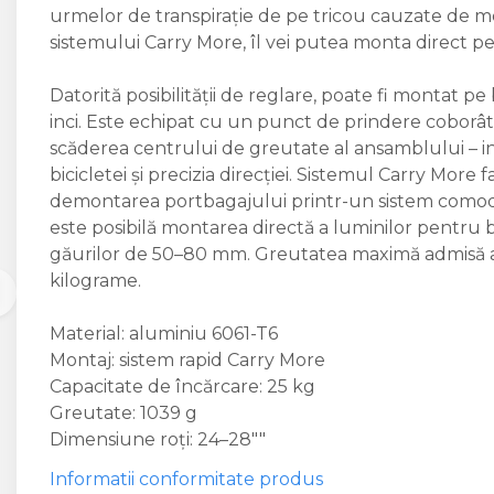
urmelor de transpirație de pe tricou cauzate de me
sistemului Carry More, îl vei putea monta direct pe 
Datorită posibilității de reglare, poate fi montat pe
inci. Este echipat cu un punct de prindere coborât
scăderea centrului de greutate al ansamblului – in
bicicletei și precizia direcției. Sistemul Carry More 
demontarea portbagajului printr-un sistem comod
este posibilă montarea directă a luminilor pentru bi
găurilor de 50–80 mm. Greutatea maximă admisă a
kilograme.
Material: aluminiu 6061-T6
Montaj: sistem rapid Carry More
Capacitate de încărcare: 25 kg
Greutate: 1039 g
Dimensiune roți: 24–28""
Informatii conformitate produs