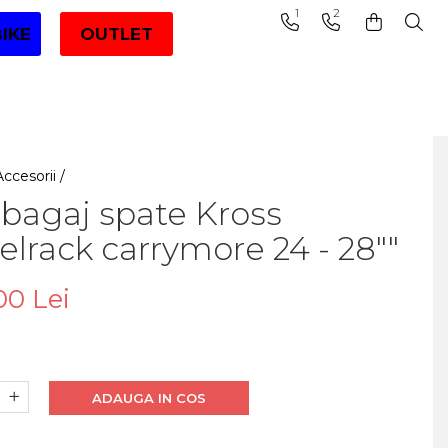
1
2
BIKE
OUTLET
Accesorii /
bagaj spate Kross
elrack carrymore 24 - 28""
00 Lei
ADAUGA IN COS