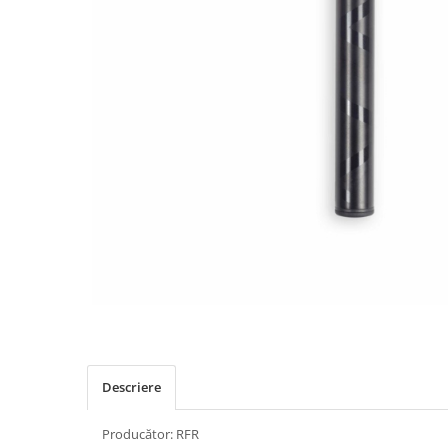
Placute Frana
Saboti de frana
Schimbatoare viteze
Scule bicicleta
Sei bicicleta
Descriere
Producător: RFR