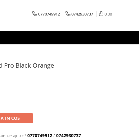
0770749912
0742930737
0,00
 Pro Black Orange
A IN COS
oie de ajutor?
0770749912
/
0742930737