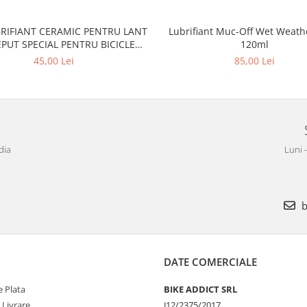
BRIFIANT CERAMIC PENTRU LANT
Lubrifiant Muc-Off Wet Weath
PUT SPECIAL PENTRU BICICLETE
120ml
TRICE E-BIKE - WET - 50ML
45,00 Lei
85,00 Lei
dia
Luni 
b
DATE COMERCIALE
 Plata
BIKE ADDICT SRL
 Livrare
J12/2375/2017