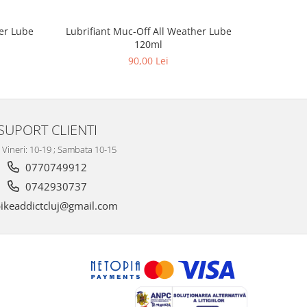
er Lube
Lubrifiant Muc-Off All Weather Lube
Lubrifi
120ml
90,00 Lei
SUPORT CLIENTI
- Vineri: 10-19 ; Sambata 10-15
0770749912
0742930737
ikeaddictcluj@gmail.com