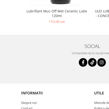
ULEI LU
Lubrifiant Muc-Off Wet Ceramic Lube
- CONCE
120ml
ELC
110,00 Lei
SOCIAL
Urmareste-ne in social me
INFORMATII
UTILE
Despre noi
Metode de
Contact
Politica de