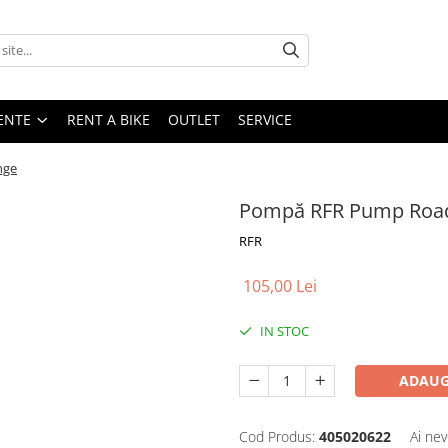
ENTE
RENT A BIKE
OUTLET
SERVICE
nge
Pompă RFR Pump Road
RFR
105,00 Lei
IN STOC
ADAUG
Cod Produs:
405020622
Ai nev