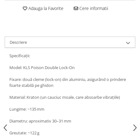
Adauga la Favorite
Cere informatii
Descriere
Specificații:
Model: KLS Poison Double Lock‑On
Fixare: două cleme (lock‑on) din aluminiu, asigurând o prindere
foarte stabilă pe ghidon
Material: Kraton (un cauciuc moale, care absoarbe vibrațiile)
Lungime: ~135 mm
Diametru: aproximativ 30–31 mm
Greutate: ~122 g