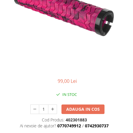
Placute Frana
Saboti de frana
Schimbatoare viteze
Scule bicicleta
Sei bicicleta
99,00 Lei
IN STOC
ADAUGA IN COS
Cod Produs:
402301883
Ai nevoie de ajutor?
0770749912
/
0742930737