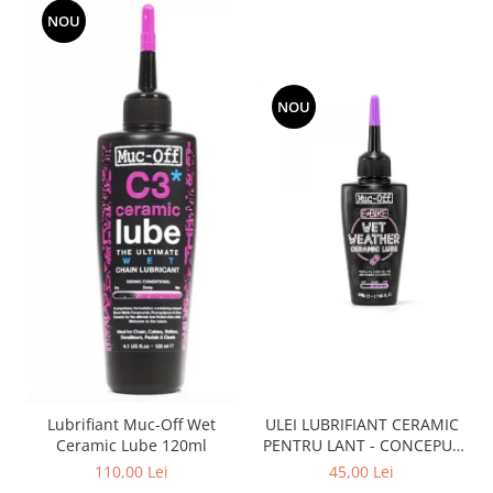
NOU
NOU
Lubrifiant Muc-Off Wet
ULEI LUBRIFIANT CERAMIC
Ceramic Lube 120ml
PENTRU LANT - CONCEPUT
SPECIAL PENTRU BICICLETE
110,00 Lei
45,00 Lei
ELCTRICE E-BIKE - WET -