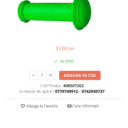
Placute Frana
Saboti de frana
Schimbatoare viteze
Scule bicicleta
Sei bicicleta
33,00 Lei
IN STOC
ADAUGA IN COS
Cod Produs:
408507262
Ai nevoie de ajutor?
0770749912
/
0742930737
Adauga la Favorite
Cere informatii