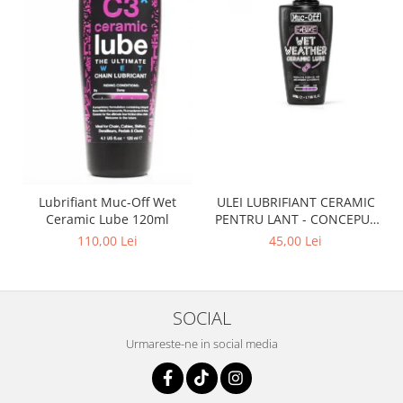
Lubrifiant Muc-Off Wet
ULEI LUBRIFIANT CERAMIC
Ceramic Lube 120ml
PENTRU LANT - CONCEPUT
SPECIAL PENTRU BICICLETE
110,00 Lei
45,00 Lei
ELCTRICE E-BIKE - WET -
50ML
SOCIAL
Urmareste-ne in social media