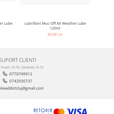
er Lube
Lubrifiant Muc-Off All Weather Lube
Lubrifi
120ml
90,00 Lei
SUPORT CLIENTI
- Vineri: 10-19 ; Sambata 10-15
0770749912
0742930737
ikeaddictcluj@gmail.com