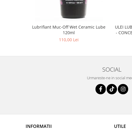
ULEI LU
Lubrifiant Muc-Off Wet Ceramic Lube
- CONCE
120ml
ELC
110,00 Lei
SOCIAL
Urmareste-ne in social me
INFORMATII
UTILE