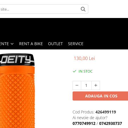
ENTE
RENT A BIKE
OUTLET
SERVICE
130,00 Lei
IN STOC
ADAUGA IN COS
Cod Produs:
426499119
Ai nevoie de ajutor?
0770749912
/
0742930737