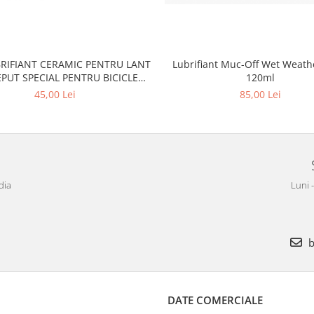
BRIFIANT CERAMIC PENTRU LANT
Lubrifiant Muc-Off Wet Weath
PUT SPECIAL PENTRU BICICLETE
120ml
TRICE E-BIKE - WET - 50ML
45,00 Lei
85,00 Lei
dia
Luni 
b
DATE COMERCIALE