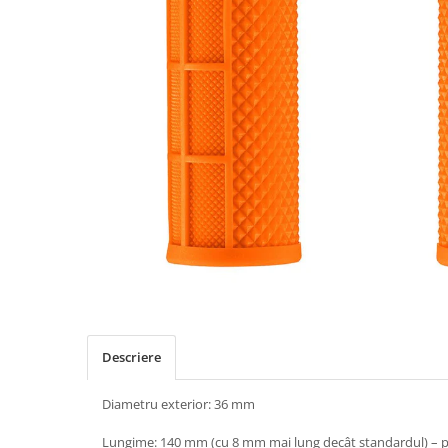
Placute Frana
Saboti de frana
Schimbatoare viteze
Scule bicicleta
Sei bicicleta
Descriere
Diametru exterior: 36 mm
Lungime: 140 mm (cu 8 mm mai lung decât standardul) – potr