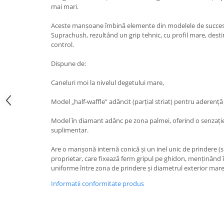
mai mari.
Aceste manșoane îmbină elemente din modelele de succes 
Suprachush, rezultând un grip tehnic, cu profil mare, destin
control.
Dispune de:
Caneluri moi la nivelul degetului mare,
Model „half-waffle” adâncit (parțial striat) pentru aderență
Model în diamant adânc pe zona palmei, oferind o senzație 
suplimentar.
Are o manșonă internă conică și un inel unic de prindere (s
proprietar, care fixează ferm gripul pe ghidon, menținând în 
uniforme între zona de prindere și diametrul exterior mare
Informatii conformitate produs