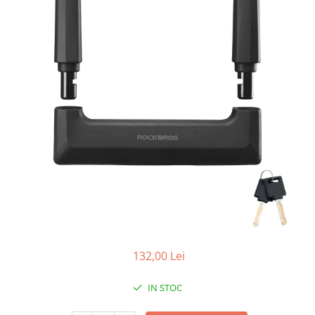
Placute Frana
Saboti de frana
Schimbatoare viteze
Scule bicicleta
Sei bicicleta
132,00 Lei
IN STOC