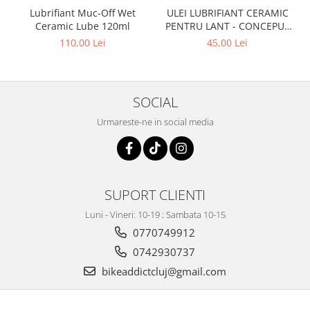
Lubrifiant Muc-Off Wet
ULEI LUBRIFIANT CERAMIC
Ceramic Lube 120ml
PENTRU LANT - CONCEPUT
SPECIAL PENTRU BICICLETE
110,00 Lei
45,00 Lei
ELCTRICE E-BIKE - WET -
50ML
SOCIAL
Urmareste-ne in social media
SUPORT CLIENTI
Luni - Vineri: 10-19 ; Sambata 10-15
0770749912
0742930737
bikeaddictcluj@gmail.com