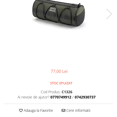
Placute Frana
Saboti de frana
Schimbatoare viteze
Scule bicicleta
Sei bicicleta
77,00 Lei
STOC EPUIZAT
Cod Produs:
C1326
Ai nevoie de ajutor?
0770749912
/
0742930737
Adauga la Favorite
Cere informatii