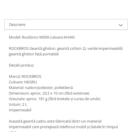
Descriere
Model: Rockbros W009 culoare KHAKI
ROCKBROS Geantă ghidon, geantă ciclism 2L verde impermeabilă
geantă ghidon față portabilă
Detalii produs:
Marcă: ROCKBROS
Culoare: NEGRU
Material: nailon/poliester, polietilenă
Dimensiuni: aprox. 25,5 x 10 cm (fără extensie)
Greutate: aprox. 181 g (fără bretele și curea de umăr)
Volum: 2 L
Impermeabil
Această geantă cadru este fabricată dintr-un material
impermeabil care protejează telefonul mobil și datele în timpul