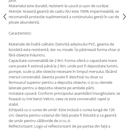
ploii.
Materialul este durabil, rezistent la uzură și ușor de curățat.
Atenție: Această geantă de cadru NU este 100% impermeabilă, se
recomandă protecție suplimentară a conținutului genții în caz de
ploaie abundentă.
Caracteristici:
Materiale de înaltă calitate: Datorită adezivului PVC, geanta de
bicicletă este rezistentă, dar nu moale. Își păstrează forma chiar și
fără obiecte înăuntru.
Capacitate convenabilă de 2 litri: Forma oferă o capacitate mare
care poate fi extinsă până la 2 litri, unde pot fi depozitate lumini,
pompe, scule și alte obiecte necesare în timpul mersului, făcând
mersul convenabil. Geanta poate fi deschisă nu doar cu
fermoarul superior pentru a depozita obiecte, ci și cu clemele
laterale pentru a depozita obiecte pe ambele părți.
Instalare ușoară: Conform principiului asamblării triunghiulare, se
fixează cu trei benzi Velcro, ceea ce este convenabil, rapid și
stabil.
Echipată cu o curea de umăr: Este inclusă o curea lungă de 126
cm. Geanta pentru volanul din față poate fi folosită și ca geantă
de umăr pentru călătoriile de zi cu zi.
Reflectorizant: Logo-ul reflectorizant de pe partea din față a