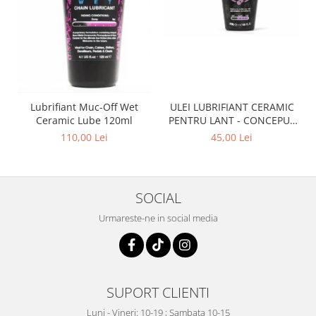
Lubrifiant Muc-Off Wet
ULEI LUBRIFIANT CERAMIC
Ceramic Lube 120ml
PENTRU LANT - CONCEPUT
SPECIAL PENTRU BICICLETE
110,00 Lei
45,00 Lei
ELCTRICE E-BIKE - WET -
50ML
SOCIAL
Urmareste-ne in social media
SUPORT CLIENTI
Luni - Vineri: 10-19 ; Sambata 10-15