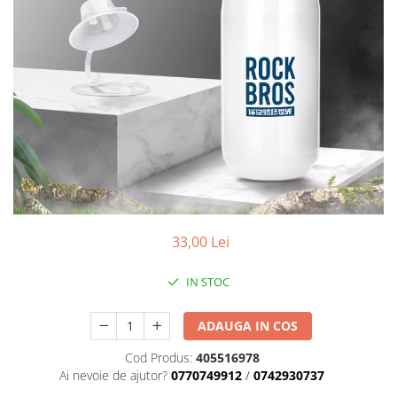
Placute Frana
Saboti de frana
Schimbatoare viteze
Scule bicicleta
Sei bicicleta
33,00 Lei
IN STOC
ADAUGA IN COS
Cod Produs:
405516978
Ai nevoie de ajutor?
0770749912
/
0742930737