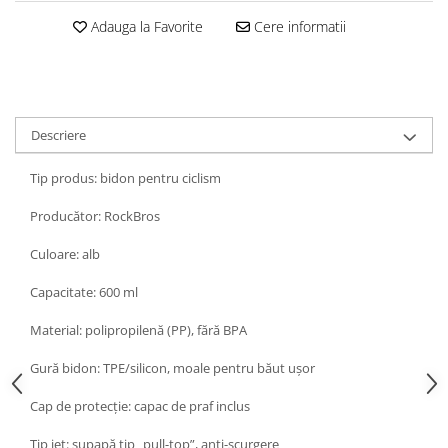
Adauga la Favorite
Cere informatii
Descriere
Tip produs: bidon pentru ciclism
Producător: RockBros
Culoare: alb
Capacitate: 600 ml
Material: polipropilenă (PP), fără BPA
Gură bidon: TPE/silicon, moale pentru băut ușor
Cap de protecție: capac de praf inclus
Tip jet: supapă tip „pull-top”, anti-scurgere