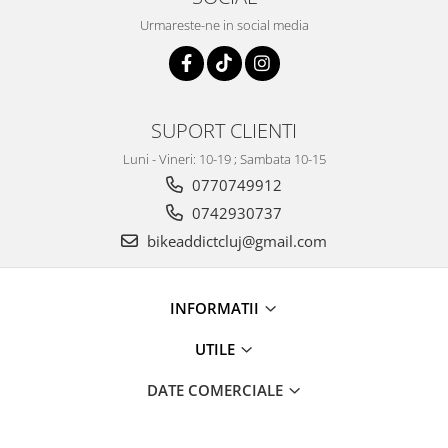
Urmareste-ne in social media
SUPORT CLIENTI
Luni - Vineri: 10-19 ; Sambata 10-15
0770749912
0742930737
bikeaddictcluj@gmail.com
INFORMATII
UTILE
DATE COMERCIALE