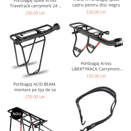
Placute Frana
Portbagaj spate Kross
cadru pentru disc negru
Travelrack carrymore 24 -
Saboti de frana
28""
220,00 Lei
230,00 Lei
Schimbatoare viteze
Scule bicicleta
Sei bicicleta
Portbagaj Kross
LIBERTYRACK Carrymore,
montare pe tija de sa
150,00 Lei
Portbagaj ACID BEAM,
montare pe tija de sa
270,00 Lei
NOU