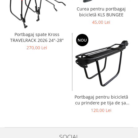
Curea pentru portbagaj
bicicletă KLS BUNGEE
45,00 Lei
Portbagaj spate Kross
NOU
TRAVELRACK 2026 24"-28"
270,00 Lei
Portbagaj pentru bicicletă
cu prindere pe tija de șa,
platformă 370 × 130 mm,
120,00 Lei
MVTEK
SOCIAL