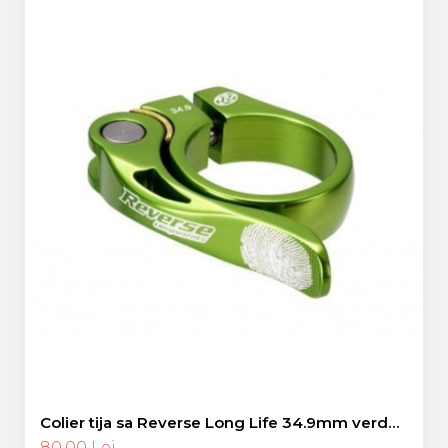
Colier tija sa Reverse Long Life 34.9mm verde
deschis
80,00 Lei