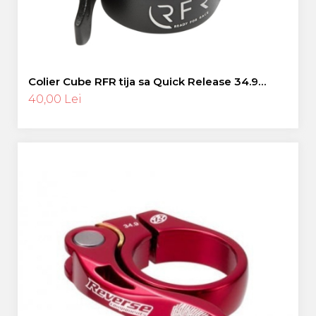
Colier Cube RFR tija sa Quick Release 34.9
negru
40,00 Lei