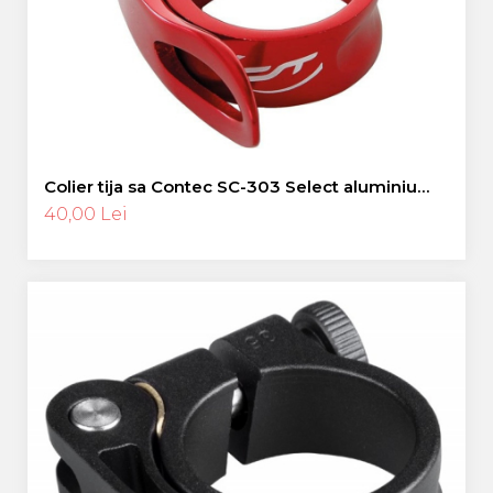
Colier tija sa Contec SC-303 Select aluminiu
31.8mm rosie
40,00 Lei