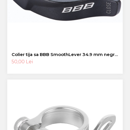
Colier tija sa BBB SmoothLever 34.9 mm negru
BSP-87
50,00 Lei