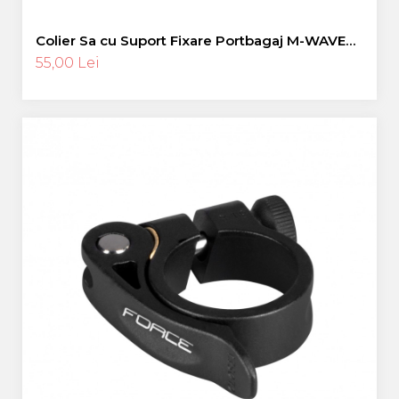
Colier Sa cu Suport Fixare Portbagaj M-WAVE
RACKY - 34,9 mm
55,00 Lei