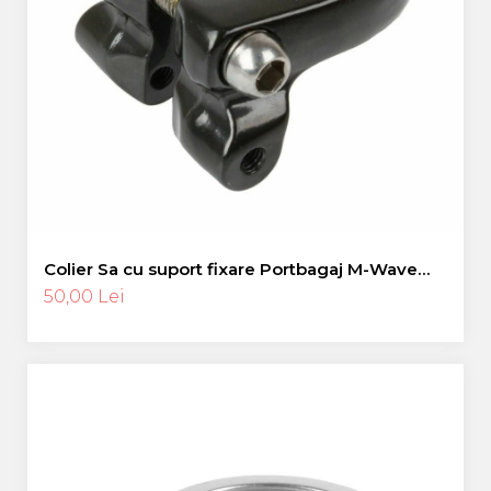
Colier Sa cu suport fixare Portbagaj M-Wave
”RACKY”-28,6 mm
50,00 Lei