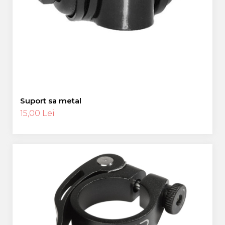
Pinioane
Portbagaje
Placute Frana
Saboti De Frana
Schimbatoare Viteze
Scule Bicicleta
Sei Bicicleta
Suport sa metal
15,00 Lei