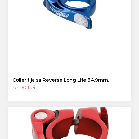
Colier tija sa Reverse Long Life 34.9mm
albastru
85,00 Lei