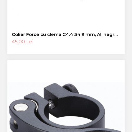
Colier Force cu clema C4.4 34.9 mm, Al, negru
mat
45,00 Lei